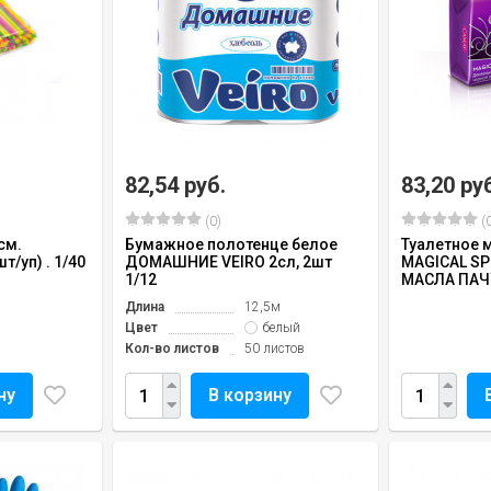
82,54 руб.
83,20 ру
(0)
(0
см.
Бумажное полотенце белое
Туалетное 
/уп) . 1/40
ДОМАШНИЕ VEIRO 2сл, 2шт
MAGICAL SP
1/12
МАСЛА ПАЧУ
Длина
12,5м
Цвет
белый
Кол-во листов
50 листов
ну
В корзину