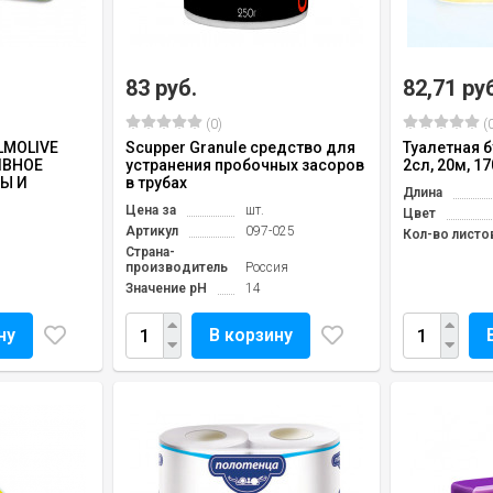
83 руб.
82,71 ру
(0)
(0
LMOLIVE
Scupper Granule средство для
Туалетная 
ИВНОЕ
устранения пробочных засоров
2сл, 20м, 17
Ы И
в трубах
Длина
Цена за
шт.
Цвет
Артикул
097-025
Кол-во листо
Страна-
производитель
Россия
Значение pH
14
ну
В корзину