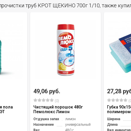
прочистки труб КРОТ ЩЕКИНО 700г 1/10, также купи
49,06 руб.
27,28 ру
(0)
(0
я пола
Чистящий порошок 480г
Губка 90х15
ЭТ
Пемолюкс Лимон
полимером
Отдушка запах
лимон
Ширина
Назначение
универсальный
Длина
Вес
480 г
Вид инвентар