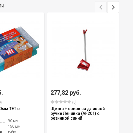
ли
б.
277,82 руб.
15
)
(0)
0мм TET с
Щетка + совок на длинной
МОП
ручке Ленивка (AF201) с
ком
резинкой синий
To
90 мм
150 мм
я
губка