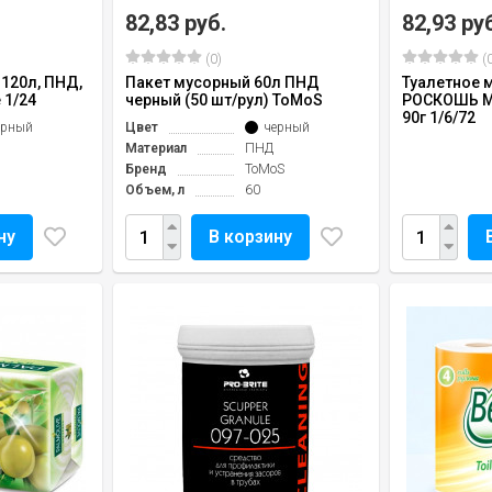
82,83 руб.
82,93 ру
(0)
(0
120л, ПНД,
Пакет мусорный 60л ПНД
Туалетное 
 1/24
черный (50 шт/рул) ToMoS
РОСКОШЬ 
90г 1/6/72
ерный
Цвет
черный
Материал
ПНД
Бренд
ToMoS
Объем, л
60
ну
В корзину