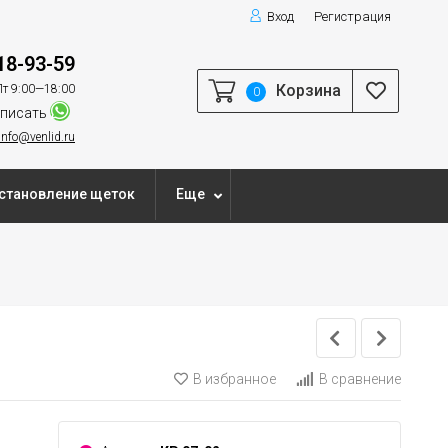
Вход
Регистрация
18-93-59
Корзина
т 9:00—18:00
0
писать
info@venlid.ru
становление щеток
Еще
В избранное
В сравнение