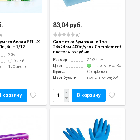
б.
83,04 руб.
)
(0)
бумага белая BELUX
Салфетки бумажные 1сл
0л, 4шт 1/12
24х24см 400л/упак Complement
пастель голубые
20м
Размер
24х24 см
белый
Цвет
пастельно-голубой
в
170 листов
Бренд
Complement
Цвет бумаги
пастельно-голубой
В корзину
В корзину