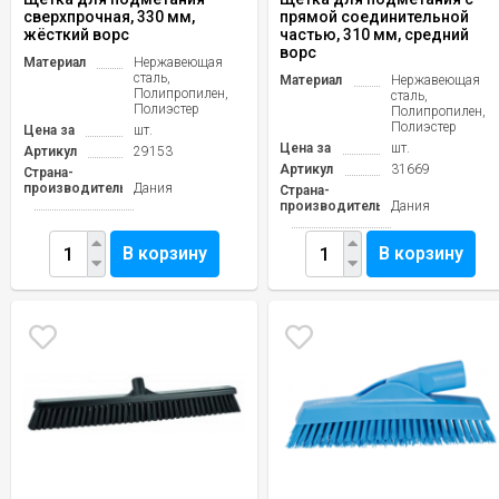
сверхпрочная, 330 мм,
прямой соединительной
жёсткий ворс
частью, 310 мм, средний
ворс
Материал
Нержавеющая
сталь,
Материал
Нержавеющая
Полипропилен,
сталь,
Полиэстер
Полипропилен,
Полиэстер
Цена за
шт.
Цена за
шт.
Артикул
29153
Артикул
31669
Страна-
производитель
Дания
Страна-
производитель
Дания
В корзину
В корзину