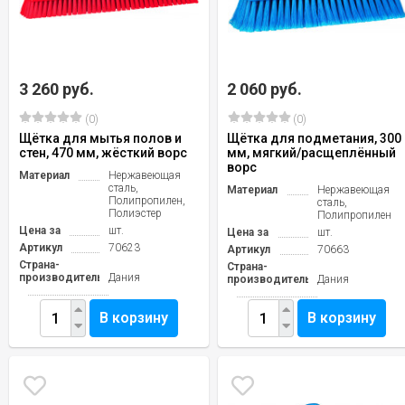
3 260 руб.
2 060 руб.
(0)
(0)
Щётка для мытья полов и
Щётка для подметания, 300
стен, 470 мм, жёсткий ворс
мм, мягкий/расщеплённый
ворс
Материал
Нержавеющая
сталь,
Материал
Нержавеющая
Полипропилен,
сталь,
Полиэстер
Полипропилен
Цена за
шт.
Цена за
шт.
Артикул
70623
Артикул
70663
Страна-
Страна-
производитель
Дания
производитель
Дания
В корзину
В корзину