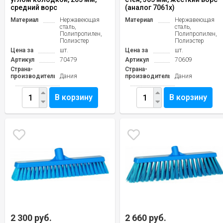
средний ворс
(аналог 7061х)
Материал
Нержавеющая
Материал
Нержавеющая
сталь,
сталь,
Полипропилен,
Полипропилен,
Полиэстер
Полиэстер
Цена за
шт.
Цена за
шт.
Артикул
70479
Артикул
70609
Страна-
Страна-
производитель
Дания
производитель
Дания
В корзину
В корзину
2 300 руб.
2 660 руб.