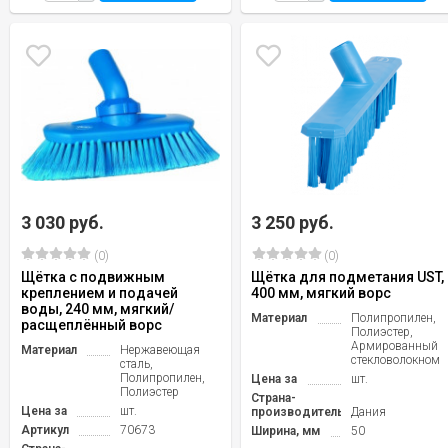
3 030 руб.
3 250 руб.
(0)
(0)
Щётка с подвижным
Щётка для подметания UST,
креплением и подачей
400 мм, мягкий ворс
воды, 240 мм, мягкий/
Материал
Полипропилен,
расщеплённый ворс
Полиэстер,
Армированный
Материал
Нержавеющая
стекловолокном
сталь,
Полипропилен,
Цена за
шт.
Полиэстер
Страна-
Цена за
шт.
производитель
Дания
Артикул
70673
Ширина, мм
50