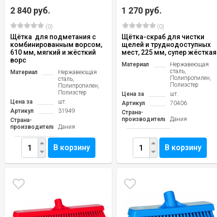
2 840 руб.
1 270 руб.
(0)
(0)
Щётка для подметания с
Щётка-скраб для чистки
комбинированным ворсом,
щелей и труднодоступных
610 мм, мягкий и жёсткий
мест, 225 мм, супер жёсткая
ворс
Материал
Нержавеющая
сталь,
Материал
Нержавеющая
Полипропилен,
сталь,
Полиэстер
Полипропилен,
Полиэстер
Цена за
шт.
Цена за
шт.
Артикул
70406
Артикул
31949
Страна-
производитель
Дания
Страна-
производитель
Дания
В корзину
В корзину