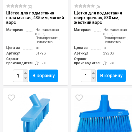
(0)
(0)
Щётка для подметания
Щетка для подметания
пола мягкая, 435 мм, мягкий
сверхпрочная, 530 мм,
ворс
жёсткий ворс
Материал
Нержавеющая
Материал
Нержавеющая
сталь,
сталь,
Полипропилен,
Полипропилен,
Полиэстер
Полиэстер
Цена за
шт.
Цена за
шт.
Артикул
31793
Артикул
29203
Страна-
Страна-
производитель
Дания
производитель
Дания
В корзину
В корзину