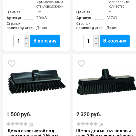
Армированный
Полипропилен,
стекловолокном
Полиэстер
Цена за
шт.
Цена за
шт.
Артикул
70648
Артикул
31749
Страна-
Страна-
производитель
Дания
производитель
Дания
В корзину
В корзину
1 500 руб.
2 320 руб.
(0)
(0)
Щётка с изогнутой под
Щётка для мытья полов и
углом колодкой, 265 мм,
стен, 305 мм, жёсткий ворс