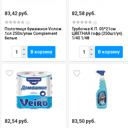
83,42 руб.
82,58 руб.
(0)
(0)
Полотенце бумажное Vслож
Трубочка К.П. 05*21см.
1сл 250л/упак Complement
ЦВЕТНАЯ гофр (250шт/уп) .
белые
1/40 1/48
В корзину
В корзину
82,54 руб.
83,50 руб.