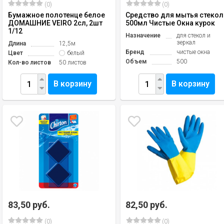
(0)
(0)
Бумажное полотенце белое
Средство для мытья стекол
ДОМАШНИЕ VEIRO 2сл, 2шт
500мл Чистые Окна курок
1/12
Назначение
для стекол и
зеркал
Длина
12,5м
Бренд
чистые окна
Цвет
белый
Объем
500
Кол-во листов
50 листов
В корзину
В корзину
83,50 руб.
82,50 руб.
(0)
(0)