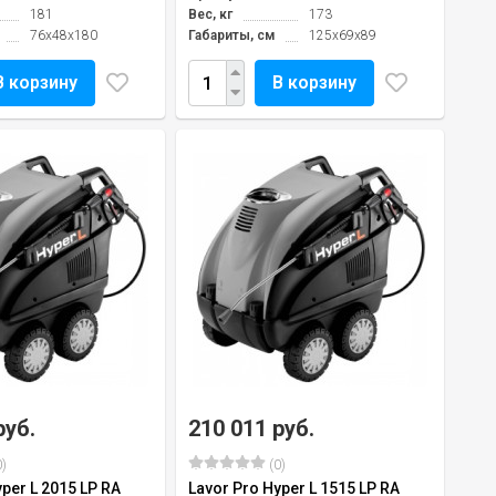
181
Вес, кг
173
76x48x180
Габариты, см
125x69x89
В корзину
В корзину
руб.
210 011 руб.
)
(0)
per L 2015 LP RA
Lavor Pro Hyper L 1515 LP RA