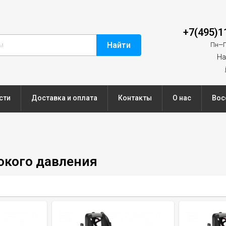
+7(495)1
Найти
Пн—П
На
сти
Доставка и оплата
Контакты
О нас
Вос
кого давления