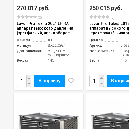
270 017 руб.
250 015 руб.
(0)
(0)
Lavor Pro Tekna 2021 LP RA
Lavor Pro Tekna 201
аппарат высокого давления
аппарат высокого 
(трехфазный, низкооборот...
(трехфазный, низкоо
Цена за
шт.
Цена за
шт.
Артикул
8.622.0921
Артикул
8.62
Доп. описание
с водяным
Доп. описание
с во
охлаждением
охла
Вес, кг
145
Вес, кг
143
В корзину
В корзи