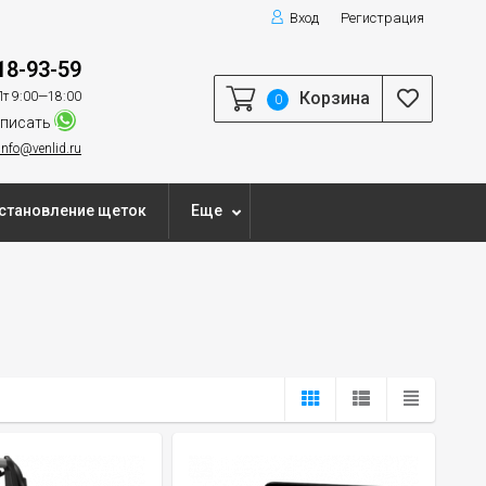
Вход
Регистрация
18-93-59
Корзина
т 9:00—18:00
0
писать
info@venlid.ru
становление щеток
Еще