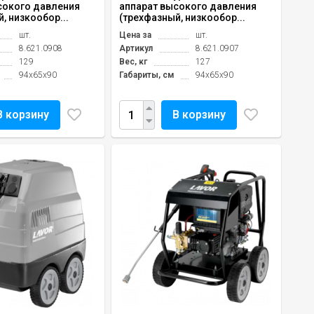
сокого давления
аппарат высокого давления
, низкообор...
(трехфазный, низкообор...
шт.
Цена за
шт.
8.621.0908
Артикул
8.621.0907
129
Вес, кг
127
94x65x90
Габариты, см
94x65x90
В корзину
В корзину