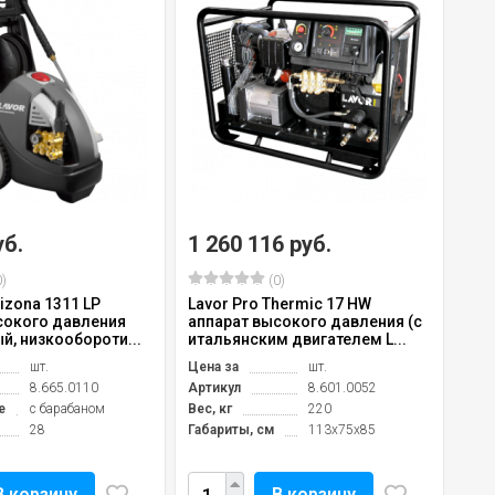
уб.
1 260 116 руб.
)
(0)
rizona 1311 LP
Lavor Pro Thermic 17 HW
сокого давления
аппарат высокого давления (с
й, низкообороти...
итальянским двигателем L...
шт.
Цена за
шт.
8.665.0110
Артикул
8.601.0052
е
с барабаном
Вес, кг
220
28
Габариты, см
113х75х85
В корзину
В корзину