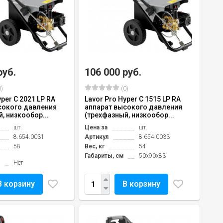
руб.
106 000 руб.
)
(0)
yper C 2021 LP RA
Lavor Pro Hyper C 1515 LP RA
сокого давления
аппарат высокого давления
, низкообор...
(трехфазный, низкообор...
шт.
Цена за
шт.
8.654.0031
Артикул
8.654.0033
58
Вес, кг
54
Габариты, см
50x90x83
Нет
В корзину
В корзину