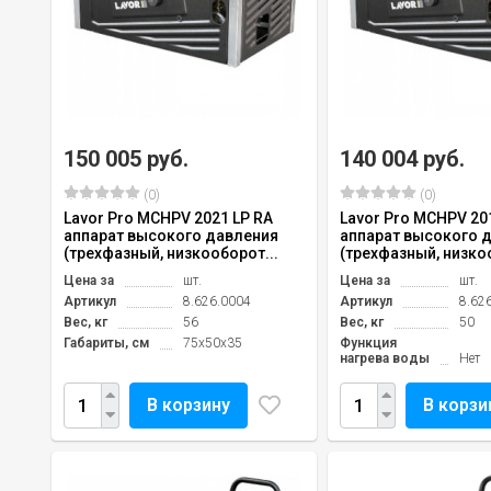
150 005 руб.
140 004 руб.
(0)
(0)
Lavor Pro MCHPV 2021 LP RA
Lavor Pro MCHPV 20
аппарат высокого давления
аппарат высокого 
(трехфазный, низкооборот...
(трехфазный, низкоо
Цена за
шт.
Цена за
шт.
Артикул
8.626.0004
Артикул
8.62
Вес, кг
56
Вес, кг
50
Габариты, см
75x50x35
Функция
нагрева воды
Нет
В корзину
В корзи