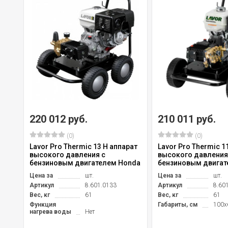
220 012 руб.
210 011 руб.
(0)
(0)
Lavor Pro Thermic 13 H аппарат
Lavor Pro Thermic 1
высокого давления c
высокого давления
бензиновым двигателем Honda
бензиновым двигат
Цена за
шт.
Цена за
шт.
Артикул
8.601.0133
Артикул
8.60
Вес, кг
61
Вес, кг
61
Функция
Габариты, см
100x
нагрева воды
Нет