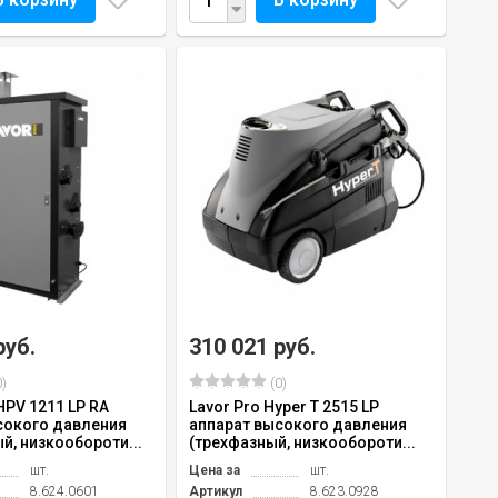
руб.
310 021 руб.
)
(0)
HPV 1211 LP RA
Lavor Pro Hyper T 2515 LP
сокого давления
аппарат высокого давления
й, низкообороти...
(трехфазный, низкообороти...
шт.
Цена за
шт.
8.624.0601
Артикул
8.623.0928