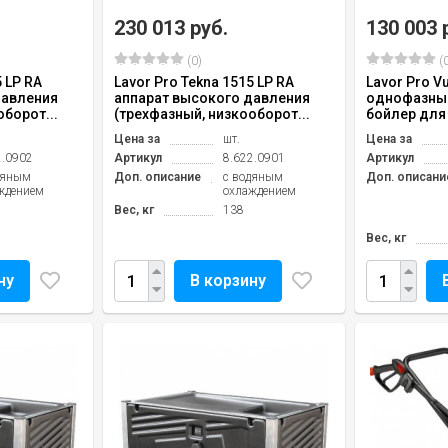
230 013 руб.
130 003 
(0)
(0
5 LP RA
Lavor Pro Tekna 1515 LP RA
Lavor Pro V
давления
аппарат высокого давления
однофазны
борот...
(трехфазный, низкооборот...
бойлер для
Цена за
шт.
Цена за
2.0902
Артикул
8.622.0901
Артикул
дяным
Доп. описание
с водяным
Доп. описани
ждением
охлаждением
Вес, кг
138
Вес, кг
ну
В корзину