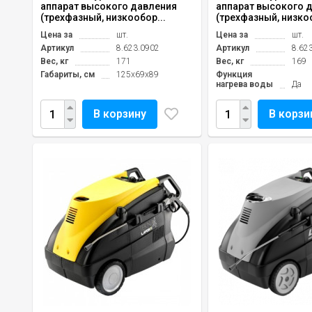
аппарат высокого давления
аппарат высокого 
(трехфазный, низкообор...
(трехфазный, низко
Цена за
шт.
Цена за
шт.
Артикул
8.623.0902
Артикул
8.62
Вес, кг
171
Вес, кг
169
Габариты, см
125x69x89
Функция
нагрева воды
Да
В корзину
В корзи