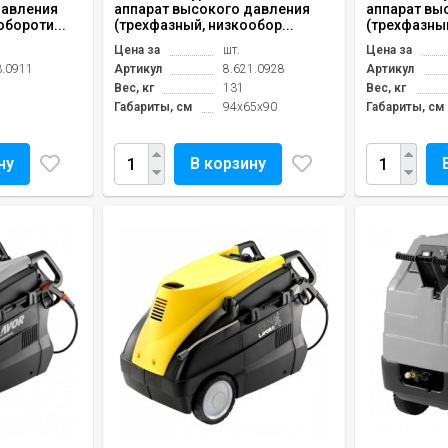
давления
аппарат высокого давления
аппарат вы
обороти...
(трехфазный, низкообор...
(трехфазный
Цена за
шт.
Цена за
3.0911
Артикул
8.621.0928
Артикул
Вес, кг
131
Вес, кг
Габариты, см
94x65x90
Габариты, см
ну
В корзину