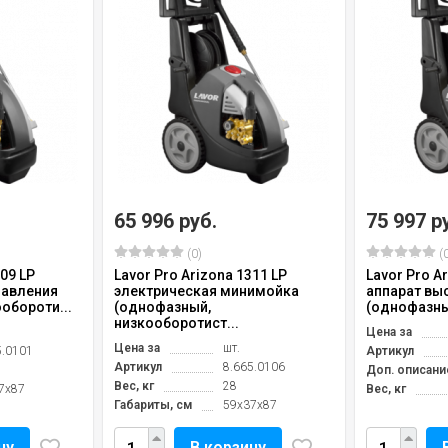
65 996 руб.
75 997 р
(0)
(0
209 LP
Lavor Pro Arizona 1311 LP
Lavor Pro A
давления
электрическая минимойка
аппарат вы
обороти...
(однофазный,
(однофазны
низкооборотист...
Цена за
Цена за
шт.
5.0101
Артикул
Артикул
8.665.0106
Доп. описани
Вес, кг
28
7x87
Вес, кг
Габариты, см
59x37x87
ну
В корзину