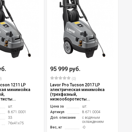
уб.
95 999 руб.
)
(0)
ucson 1211 LP
Lavor Pro Tucson 2017 LP
кая минимойка
электрическая минимойка
й,
(трехфазный,
тисты...
низкооборотисты...
шт.
Цена за
шт.
8.671.0001
Артикул
8.671.0004
33
Доп. описание
с водяным
охлаждением
76x41x75
Вес, кг
-0