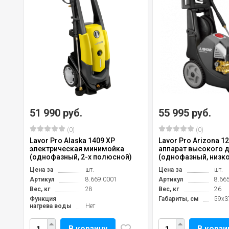
51 990 руб.
55 995 руб.
(0)
(0)
Lavor Pro Alaska 1409 XP
Lavor Pro Arizona 1
электрическая минимойка
аппарат высокого 
(однофазный, 2-х полюсной)
(однофазный, низко
Цена за
шт.
Цена за
шт.
Артикул
8.669.0001
Артикул
8.66
Вес, кг
28
Вес, кг
26
Функция
Габариты, см
59x3
нагрева воды
Нет
В корзину
В корзи