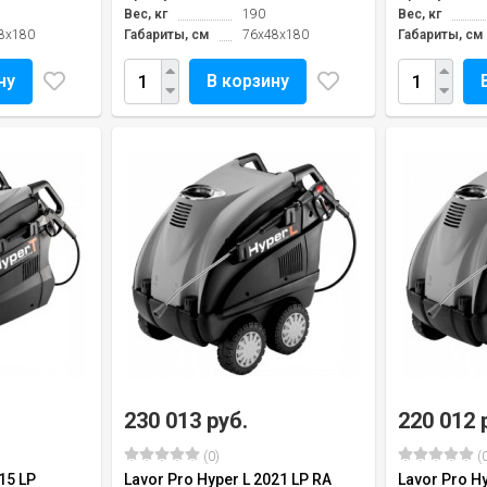
Вес, кг
190
Вес, кг
8x180
Габариты, см
76x48x180
Габариты, см
ну
В корзину
230 013 руб.
220 012 
(0)
(0
15 LP
Lavor Pro Hyper L 2021 LP RA
Lavor Pro Hy