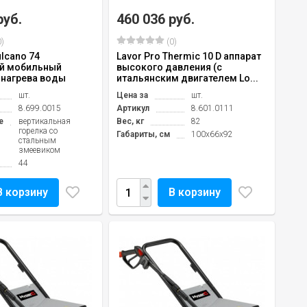
руб.
460 036 руб.
)
(0)
ulcano 74
Lavor Pro Thermic 10 D аппарат
й мобильный
высокого давления (с
 нагрева воды
итальянским двигателем Lo...
шт.
Цена за
шт.
8.699.0015
Артикул
8.601.0111
е
вертикальная
Вес, кг
82
горелка со
Габариты, см
100х66х92
стальным
змеевиком
44
В корзину
В корзину