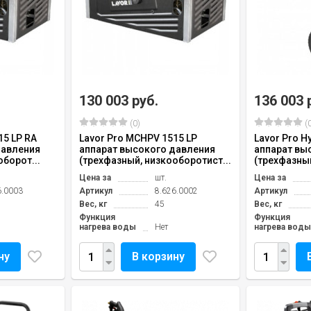
130 003 руб.
136 003 
(0)
(0
15 LP RA
Lavor Pro MCHPV 1515 LP
Lavor Pro H
давления
аппарат высокого давления
аппарат вы
борот...
(трехфазный, низкооборотист...
(трехфазный
Цена за
шт.
Цена за
6.0003
Артикул
8.626.0002
Артикул
Вес, кг
45
Вес, кг
Функция
Функция
нагрева воды
Нет
нагрева воды
ну
В корзину