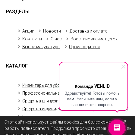
РАЗДЕЛЫ
Акции
Новости
Доставка и оплата
Контакты
О нас
Восстановление щеток
Вывоз макулатуры
Производители
КАТАЛОГ
Инвентарь для уборки
Команда VENLID
Уборочная техника
Здравствуйте! Готовы помочь
Профессиональная химия
вам. Напишите нам, если у
Средства для дезинфекции
вас появятся вопросы.
Средства индивидуальной защиты (маски, перчатки)
Бумажная продукция
Этот сайт использует файлы cookies для более комфортной
работы пользователя. Продолжая просмотр страниц сайта, вы
соглашаетесь с использованием файлов cookies.