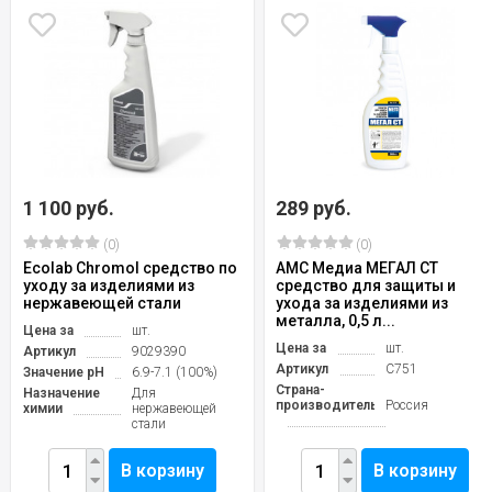
1 100 руб.
289 руб.
(0)
(0)
Ecolab Chromol средство по
АМС Медиа МЕГАЛ СТ
уходу за изделиями из
средство для защиты и
нержавеющей стали
ухода за изделиями из
металла, 0,5 л...
Цена за
шт.
Цена за
шт.
Артикул
9029390
Артикул
С751
Значение pH
6.9-7.1 (100%)
Страна-
Назначение
Для
производитель
Россия
химии
нержавеющей
стали
В корзину
В корзину