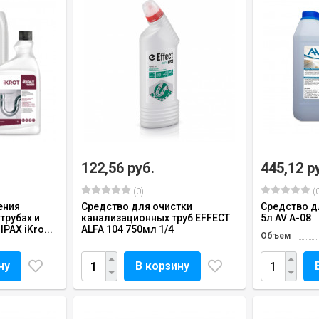
122,56 руб.
445,12 р
(0)
(0
ения
Средство для очистки
Средство д
трубах и
канализационных труб EFFECT
5л AV A-08
PAX iKro...
ALFA 104 750мл 1/4
Объем
ну
В корзину