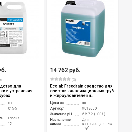
уб.
14 762 руб.
)
(0)
едство для
Ecolab Freedrain средство для
ки и устранения
очистки канализационных труб
рубах
и жироуловителей н...
шт.
Цена за
шт.
015-5
Артикул
9013550
Значение pH
6.8-7.2 (100%)
ль
Россия
Назначение
Для
12
химии
канализационных
труб