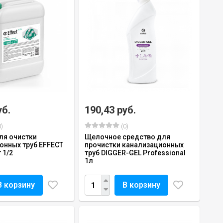
уб.
190,43 руб.
)
(0)
ля очистки
Щелочное средство для
онных труб EFFECT
прочистки канализационных
 1/2
труб DIGGER-GEL Professional
1л
В корзину
В корзину