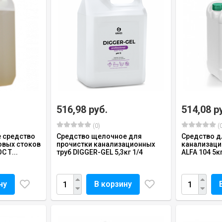
516,98 руб.
514,08 р
(0)
(0
 средство
Средство щелочное для
Средство д
овых стоков
прочистки канализационных
канализаци
 Т...
труб DIGGER-GEL 5,3кг 1/4
ALFA 104 5кг
ну
В корзину