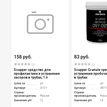
158 руб.
83 руб.
(0)
(0)
Scupper средство для
Scupper Granule ср
профилактики и устранения
устранения пробоч
засоров в трубах, 1 л
в трубах
Цена за
шт.
Цена за
шт.
Артикул
015-1
Артикул
097-
Страна-
Страна-
производитель
Россия
производитель
Росс
Значение pH
12
Значение pH
14