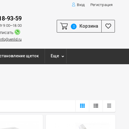
Вход
Регистрация
18-93-59
Корзина
т 9:00—18:00
0
писать
info@venlid.ru
становление щеток
Еще