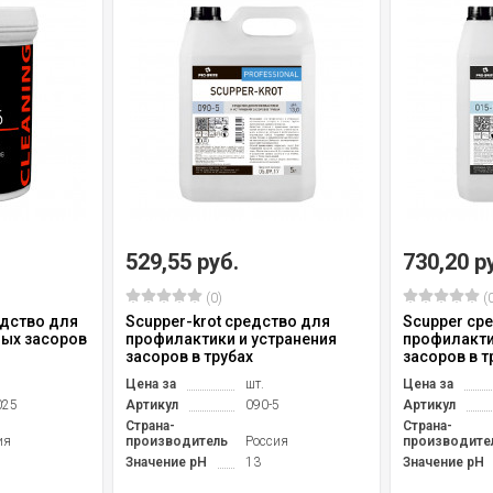
529,55 руб.
730,20 р
(0)
(0
едство для
Scupper-krot средство для
Scupper ср
ных засоров
профилактики и устранения
профилакти
засоров в трубах
засоров в т
Цена за
шт.
Цена за
025
Артикул
090-5
Артикул
Страна-
Страна-
ия
производитель
Россия
производите
Значение pH
13
Значение pH