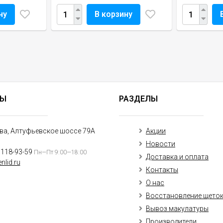
ну
В корзину
ТЫ
РАЗДЕЛЫ
ква, Алтуфьевское шоссе 79А
Акции
Новости
)118-93-59
Пн—Пт 9:00—18:00
Доставка и оплата
nlid.ru
Контакты
О нас
Восстановление щето
Вывоз макулатуры
Производители