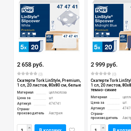
2 658 руб.
2 999 руб.
(0)
(0)
Скатерти Tork LinStyle, Premium,
Скатерти Tork LinSty
1 сл, 20 листов, 80х80 см, белые
1 сл, 20 листов, 80х
темно-синие
Материал
целлюлоза
Материал
целл
Цена за
шт.
Цена за
шт.
Артикул
474741
Артикул
4747
Страна-
производитель
Австрия
Страна-
производитель
Авст
В корзину
В корзи