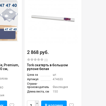
2 868 руб.
(0)
le, Premium,
Tork скатерть в большом
80 см,
рулоне белая
Цена за
шт.
юлоза
Артикул
474633
Страна-
производитель
Финляндия
40
Длина листа, см
150
рия
ну
В корзину