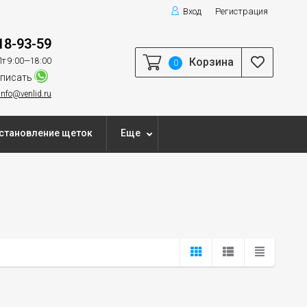
Вход
Регистрация
18-93-59
Корзина
т 9:00—18:00
0
писать
info@venlid.ru
становление щеток
Еще