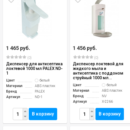
1 465 руб.
1 456 руб.
(0)
(0)
Диспенсер для антисептика
Диспенсер локтевой для
локтевой 1000 мл PALEX ND-
жидкого мыла и
1
антисептика с поддоном
струйный 1000 мл...
Цвет
белый
Цвет
белый
Материал
ABS пластик
Материал
ABS пластик
Бренд
PALEX
Бренд
NV
Артикул
ND-1
Артикул
X-2266
В корзину
В корзину