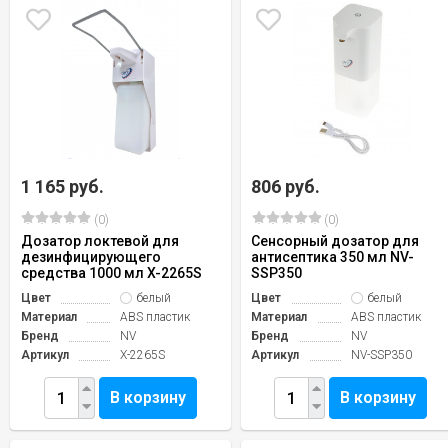
1 165 руб.
806 руб.
(0)
(0)
Дозатор локтевой для
Сенсорный дозатор для
дезинфицирующего
антисептика 350 мл NV-
средства 1000 мл X-2265S
SSP350
Цвет
белый
Цвет
белый
Материал
ABS пластик
Материал
ABS пластик
Бренд
NV
Бренд
NV
Артикул
X-2265S
Артикул
NV-SSP350
В корзину
В корзину