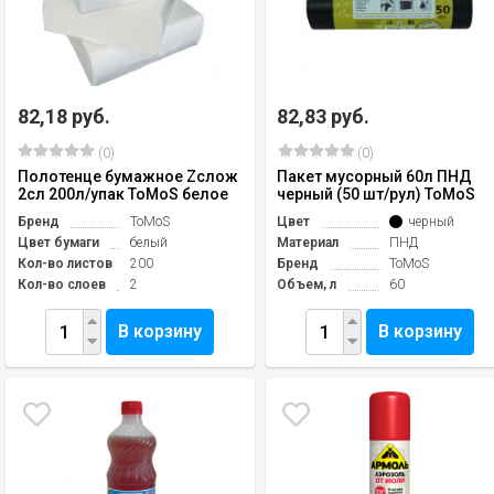
82,18 руб.
82,83 руб.
(0)
(0)
Полотенце бумажное Zслож
Пакет мусорный 60л ПНД
2сл 200л/упак ToMoS белое
черный (50 шт/рул) ToMoS
Бренд
ToMoS
Цвет
черный
Цвет бумаги
белый
Материал
ПНД
Кол-во листов
200
Бренд
ToMoS
Кол-во слоев
2
Объем, л
60
В корзину
В корзину