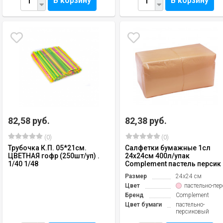
В корзину
В корзину
82,58 руб.
82,38 руб.
(0)
(0)
Трубочка К.П. 05*21см.
Салфетки бумажные 1сл
ЦВЕТНАЯ гофр (250шт/уп) .
24х24см 400л/упак
1/40 1/48
Complement пастель персик
Размер
24х24 см
Цвет
пастельно-пе
Бренд
Complement
Цвет бумаги
пастельно-
персиковый