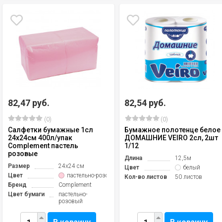
82,47 руб.
82,54 руб.
(0)
(0)
Салфетки бумажные 1сл
Бумажное полотенце белое
24х24см 400л/упак
ДОМАШНИЕ VEIRO 2сл, 2шт
Complement пастель
1/12
розовые
Длина
12,5м
Размер
24х24 см
Цвет
белый
Цвет
пастельно-розовый
Кол-во листов
50 листов
Бренд
Complement
Цвет бумаги
пастельно-
розовый