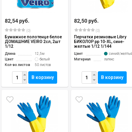
82,54 руб.
82,50 руб.
(0)
(0)
Бумажное полотенце белое
Перчатки резиновые Libry
ДОМАШНИЕ VEIRO 2сл, 2шт
БИКОЛОР рр 10-ХL, сине-
1/12
желтые 1/12 1/144
Длина
12,5м
Цвет
синий/желты
Цвет
белый
Материал
латекс
Кол-во листов
50 листов
В корзину
В корзину