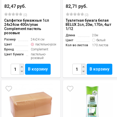
82,47 руб.
82,71 руб.
(0)
(0)
Салфетки бумажные 1сл
Туалетная бумага белая
24х24см 400л/упак
BELUX 2сл, 20м, 170л, 4шт
Complement пастель
1/12
розовые
Длина
20м
Размер
24х24 см
Цвет
белый
Цвет
пастельно-розовый
Кол-во листов
170 листов
Бренд
Complement
Цвет бумаги
пастельно-
розовый
В корзину
В корзину