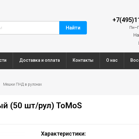
+7(495)1
Найти
Пн—П
На
сти
Доставка и оплата
Контакты
О нас
Вос
Мешки ПНД в рулонах
й (50 шт/рул) ToMoS
Характеристики: