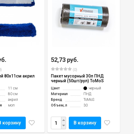
уб.
52,73 руб.
79
)
(0)
й 80х11см акрил
Пакет мусорный 30л ПНД
Пак
черный (50шт/рул) ToMoS
50м
11 см
Цвет
черный
Цве
80 см
Материал
ПНД
Мат
акрил
Бренд
ToMoS
Объ
я
моп
Объем, л
30
Пло
В корзину
В корзину