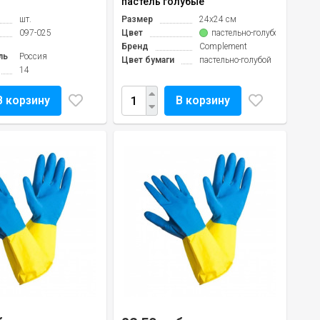
пастель голубые
шт.
Размер
24х24 см
097-025
Цвет
пастельно-голубой
Бренд
Complement
ль
Россия
Цвет бумаги
пастельно-голубой
14
В корзину
В корзину