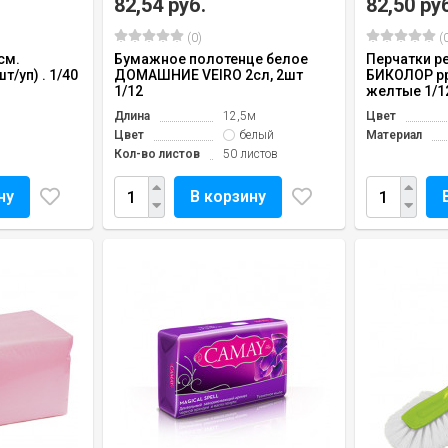
82,54 руб.
82,50 ру
(0)
(0
см.
Бумажное полотенце белое
Перчатки ре
/уп) . 1/40
ДОМАШНИЕ VEIRO 2сл, 2шт
БИКОЛОР рр 
1/12
желтые 1/1
Длина
12,5м
Цвет
Цвет
белый
Материал
Кол-во листов
50 листов
ну
В корзину