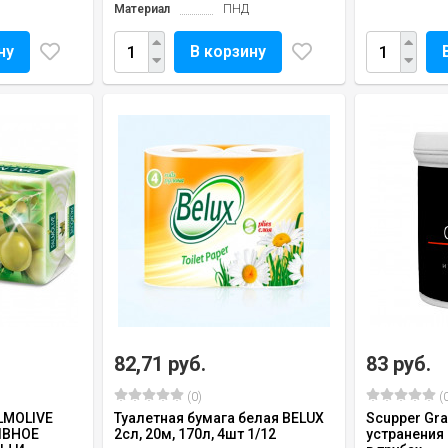
Материал
ПНД
ну
В корзину
82,71 руб.
83 руб.
(0)
(0
LMOLIVE
Туалетная бумага белая BELUX
Scupper Gr
ИВНОЕ
2сл, 20м, 170л, 4шт 1/12
устранения