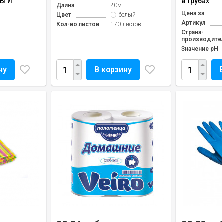
Ы И
в трубах
Длина
20м
Цена за
Цвет
белый
Артикул
Кол-во листов
170 листов
Страна-
производите
Значение pH
ну
В корзину