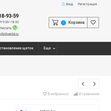
Вход
Регистрация
18-93-59
Корзина
т 9:00—18:00
0
писать
info@venlid.ru
становление щеток
Еще
В избранное
В сравнение