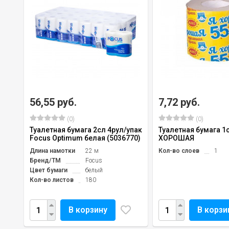
56,55 руб.
7,72 руб.
(0)
(0)
Туалетная бумага 2сл 4рул/упак
Туалетная бумага 1
Focus Optimum белая (5036770)
ХОРОШАЯ
Длина намотки
22 м
Кол-во слоев
1
Бренд/TM
Focus
Цвет бумаги
белый
Кол-во листов
180
В корзину
В корзи