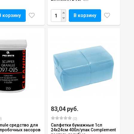
В корзину
В корзину
83,04 руб.
)
(0)
anule средство для
Салфетки бумажные 1сл
 пробочных засоров
24х24см 400л/упак Complement