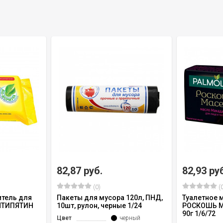
82,87 руб.
82,93 ру
(0)
(0
тель для
Пакеты для мусора 120л, ПНД,
Туалетное 
АНТИПЯТИН
10шт, рулон, черные 1/24
РОСКОШЬ 
90г 1/6/72
Цвет
черный