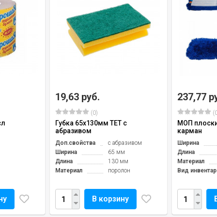
19,63 руб.
237,77 р
(0)
(0
сл
Губка 65х130мм TET с
МОП плоски
абразивом
карман
Доп.свойства
с абразивом
Ширина
Ширина
65 мм
Длина
Длина
130 мм
Материал
Материал
поролон
Вид инвентар
ну
В корзину