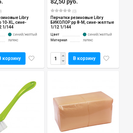
б.
82,50 руб.
)
(0)
зиновые Libry
Перчатки резиновые Libry
10-ХL, сине-
БИКОЛОР рр 8-М, сине-желтые
2 1/144
1/12 1/144
синий/желтый
Цвет
синий/желтый
латекс
Материал
латекс
В корзину
В корзину