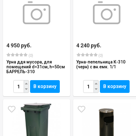
4 950 руб.
4 240 руб.
(0)
(0)
Урна ддя мусора, для
Урна-пепельница К-310
помещений d=31см, h=50см
(черн) с вн.емк. 1/1
БАРРЕЛЬ-310
В корзину
В корзину