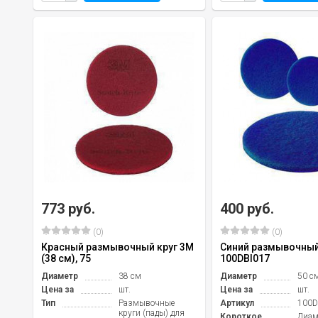
773 руб.
400 руб.
(0)
(0)
Красный размывочный круг 3М
Синий размывочный 
(38 см), 75
100DBl017
Диаметр
38 см
Диаметр
50 с
Цена за
шт.
Цена за
шт.
Тип
Размывочные
Артикул
100D
круги (пады) для
Короткое
Диам