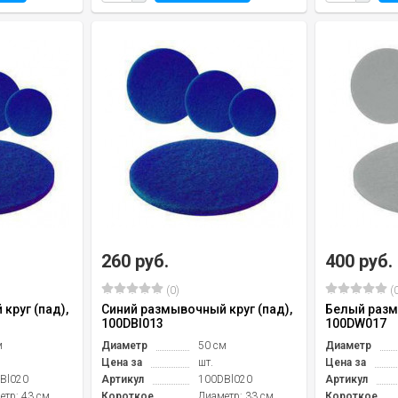
260 руб.
400 руб.
(0)
(0
круг (пад),
Синий размывочный круг (пад),
Белый разм
100DBl013
100DW017
м
Диаметр
50 см
Диаметр
Цена за
шт.
Цена за
Bl020
Артикул
100DBl020
Артикул
етр: 43 см
Короткое
Диаметр: 33 см
Короткое