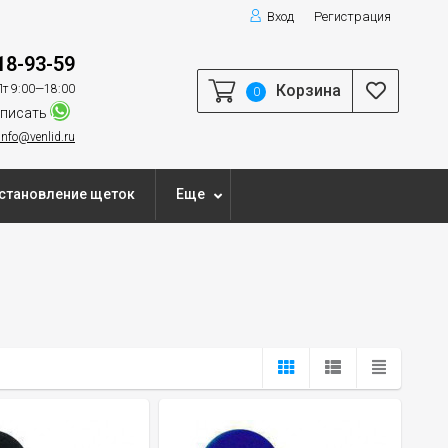
Вход
Регистрация
18-93-59
Корзина
т 9:00—18:00
0
писать
info@venlid.ru
становление щеток
Еще