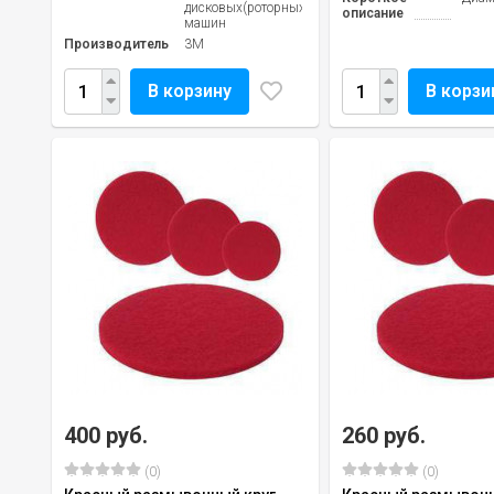
дисковых(роторных)
описание
машин
Производитель
3M
В корзину
В корзи
400 руб.
260 руб.
(0)
(0)