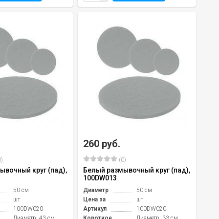
260 руб.
)
(0)
ывочный круг (пад),
Белый размывочный круг (пад),
100DW013
50 см
Диаметр
50 см
шт.
Цена за
шт.
100DW020
Артикул
100DW020
Диаметр: 43 см
Короткое
Диаметр: 33 см