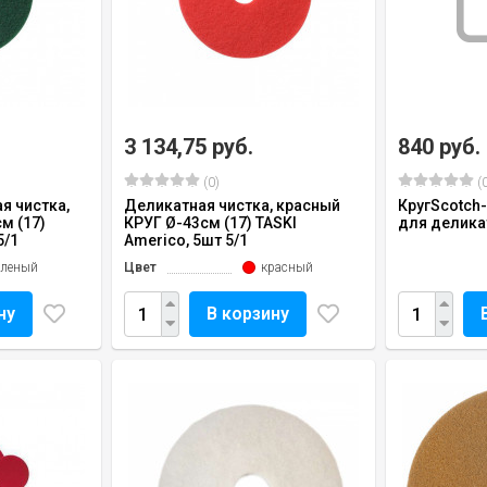
3 134,75 руб.
840 руб.
(0)
(0
я чистка,
Деликатная чистка, красный
КругScotch-
м (17)
КРУГ Ø-43см (17) TASKI
для деликат
5/1
Americo, 5шт 5/1
еленый
Цвет
красный
ну
В корзину