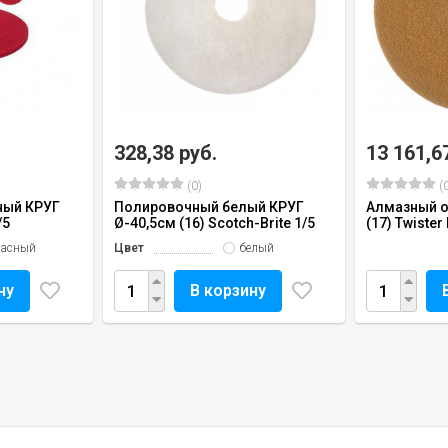
328,38 руб.
13 161,6
(0)
(0
ный КРУГ
Полировочный белый КРУГ
Алмазный о
/5
Ø-40,5см (16) Scotch-Brite 1/5
(17) Twiste
расный
Цвет
белый
ну
В корзину