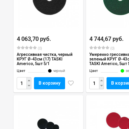
4 063,70 руб.
4 744,67 руб.
(0)
(0)
Агрессивная чистка, черный
Умеренно грессивна
КРУГ Ø-43см (17) TASKI
зеленый КРУГ Ø-43с
Americo, 5шт 5/1
TASKI Americo, 5шт 
Цвет
черный
Цвет
з
В корзину
В корзи