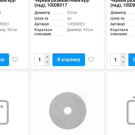
ый круг
Чёрный размывочный круг
Чёрный раз
(пад), 100DB017
(пад), 100D
м
Диаметр
50 см
Диаметр
Цена за
шт.
Цена за
R020
Артикул
100DB020
Артикул
етр: 33 см
Короткое
Диаметр: 43 см
Короткое
описание
описание
ну
В корзину