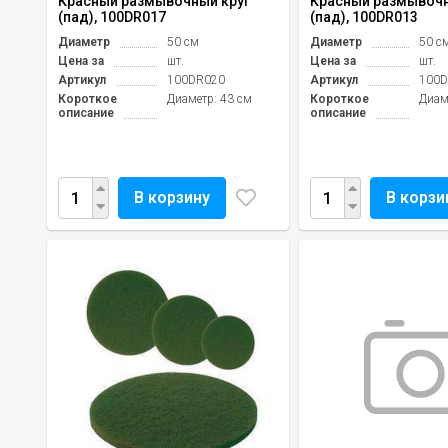
Красный размывочный круг
Красный размывочн
(пад), 100DR017
(пад), 100DR013
Диаметр
50 см
Диаметр
50 с
Цена за
шт.
Цена за
шт.
Артикул
100DR020
Артикул
100D
Короткое
Диаметр: 43 см
Короткое
Диам
описание
описание
В корзину
В корзи