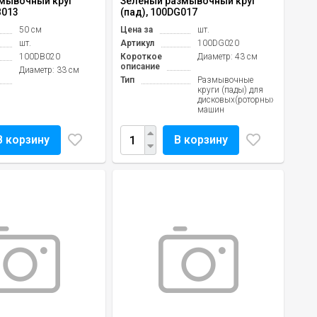
мывочный круг
Зеленый размывочный круг
B013
(пад), 100DG017
50 см
Цена за
шт.
шт.
Артикул
100DG020
100DB020
Короткое
Диаметр: 43 см
описание
Диаметр: 33 см
Тип
Размывочные
круги (пады) для
дисковых(роторных)
машин
В корзину
В корзину