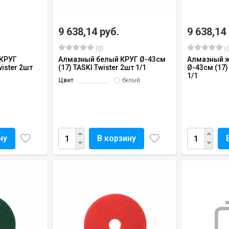
9 638,14 руб.
9 638,14
(0)
(0
 КРУГ
Алмазный белый КРУГ Ø-43см
Алмазный 
wister 2шт
(17) TASKI Twister 2шт 1/1
Ø-43см (17)
1/1
Цвет
белый
ну
В корзину