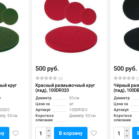
500 руб.
500 руб.
(0)
(0
ый круг
Красный размывочный круг
Чёрный раз
(пад), 100DR020
(пад), 100D
м
Диаметр
50 см
Диаметр
Цена за
шт.
Цена за
DG020
Артикул
100DR020
Артикул
етр: 50 см
Короткое
Диаметр: 50 см
Короткое
описание
описание
ну
В корзину