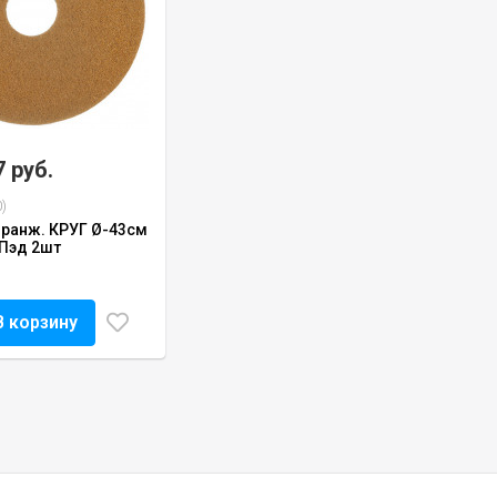
7 руб.
)
ранж. КРУГ Ø-43см
r Пэд 2шт
В корзину