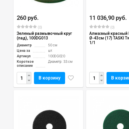
260 руб.
11 036,90 руб.
(0)
(0)
Зеленый размывочный круг
Алмазный красный
(пад), 100DG013
Ø-43см (17) TASKI T
1/1
Диаметр
50 см
Цена за
шт.
Артикул
100DG020
Короткое
Диаметр: 33 см
описание
В корзину
В корзи