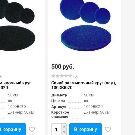
500 руб.
)
(0)
мывочный круг
Синий размывочный круг (пад),
B020
100DBl020
50 см
Диаметр
50 см
шт.
Цена за
шт.
100DB020
Артикул
100DBl020
Диаметр: 50 см
Короткое
Диаметр: 50 см
описание
В корзину
В корзину