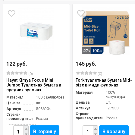
122 руб.
145 руб.
(0)
(0)
Hayat Kimya Focus Mini
Tork туалетная бумага Mid-
Jumbo Туалетная бумага в
size в миди-рулонах
средних рулонах
Материал
100%
макулатура
Материал
100% целлюлоза
Цена за
шт.
Цена за
шт.
Артикул
127530
Артикул
5036904
Страна-
Страна-
производитель
Россия
производитель
Россия
В корзину
В корзину