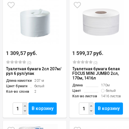
1 309,57 руб.
1 599,37 руб.
(0)
(0)
Туалетная бумага 2сл 207м/
Туалетная бумага белая
рул 6 рул/упак
FOCUS MINI JUMBO 2сл,
170м, 1416л
Длина намотки
207 м
Длина
170м
Цвет бумаги
белый
Цвет
белый
Кол-во слоев
2
Кол-во листов
1416 листов
В корзину
В корзину