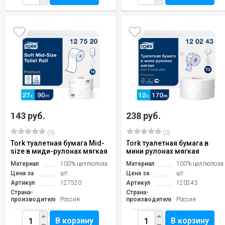
143 руб.
238 руб.
(0)
(0)
Tork туалетная бумага Mid-
Tork туалетная бумага в
size в миди-рулонах мягкая
мини рулонах мягкая
Материал
100% целлюлоза
Материал
100% целлюлоза
Цена за
шт.
Цена за
шт.
Артикул
127520
Артикул
120243
Страна-
Страна-
производитель
Россия
производитель
Россия
В корзину
В корзину