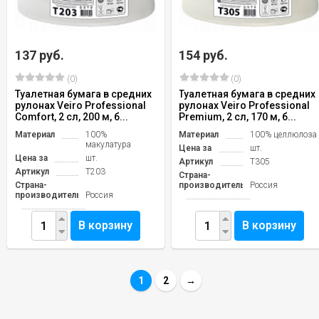
137 руб.
154 руб.
(0)
(0)
Туалетная бумага в средних
Туалетная бумага в средних
рулонах Veiro Professional
рулонах Veiro Professional
Comfort, 2 сл, 200 м, б...
Premium, 2 сл, 170 м, б...
Материал
100%
Материал
100% целлюлоза
макулатура
Цена за
шт.
Цена за
шт.
Артикул
T305
Артикул
T203
Страна-
Страна-
производитель
Россия
производитель
Россия
В корзину
В корзину
1
2
→