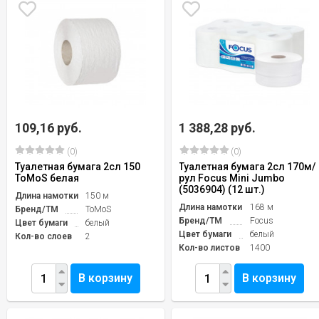
109,16 руб.
1 388,28 руб.
(0)
(0)
Туалетная бумага 2сл 150
Туалетная бумага 2сл 170м/
ToMoS белая
рул Focus Mini Jumbo
(5036904) (12 шт.)
Длина намотки
150 м
Длина намотки
168 м
Бренд/TM
ToMoS
Бренд/TM
Focus
Цвет бумаги
белый
Цвет бумаги
белый
Кол-во слоев
2
Кол-во листов
1400
В корзину
В корзину