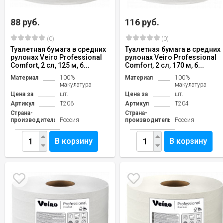
88 руб.
116 руб.
(0)
(0)
Туалетная бумага в средних
Туалетная бумага в средних
рулонах Veiro Professional
рулонах Veiro Professional
Comfort, 2 сл, 125 м, б...
Comfort, 2 сл, 170 м, б...
Материал
100%
Материал
100%
макулатура
макулатура
Цена за
шт.
Цена за
шт.
Артикул
T206
Артикул
T204
Страна-
Страна-
производитель
Россия
производитель
Россия
В корзину
В корзину