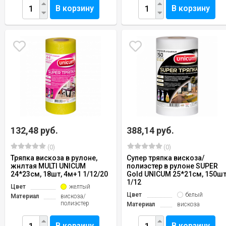
В корзину
В корзину
132,48 руб.
388,14 руб.
(0)
(0)
Тряпка вискоза в рулоне,
Супер тряпка вискоза/
жнлтая MULTI UNICUM
полиэстер в рулоне SUPER
24*23см, 18шт, 4м+1 1/12/20
Gold UNICUM 25*21см, 150ш
1/12
Цвет
желтый
Цвет
белый
Материал
вискоза/
полиэстер
Материал
вискоза
В корзину
В корзину