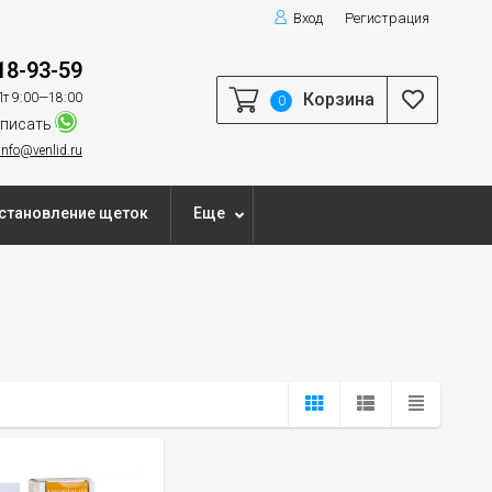
Вход
Регистрация
18-93-59
Корзина
т 9:00—18:00
0
писать
info@venlid.ru
становление щеток
Еще