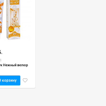
б.
)
ук Нежный велюр
В корзину