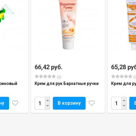
66,42 руб.
65,28 ру
(0)
(0
ериновый
Крем для рук Бархатные ручки
Крем для р
ну
В корзину