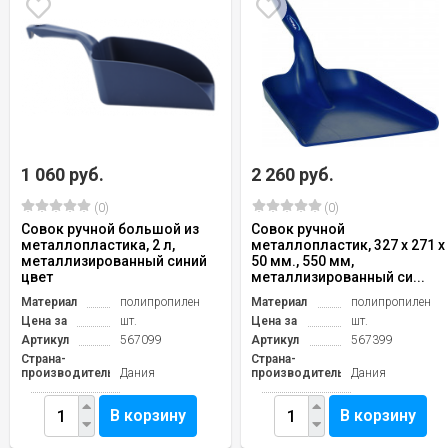
1 060 руб.
2 260 руб.
(0)
(0)
Совок ручной большой из
Совок ручной
металлопластика, 2 л,
металлопластик, 327 x 271 x
металлизированный синий
50 мм., 550 мм,
цвет
металлизированный си...
Материал
полипропилен
Материал
полипропилен
Цена за
шт.
Цена за
шт.
Артикул
567099
Артикул
567399
Страна-
Страна-
производитель
Дания
производитель
Дания
В корзину
В корзину