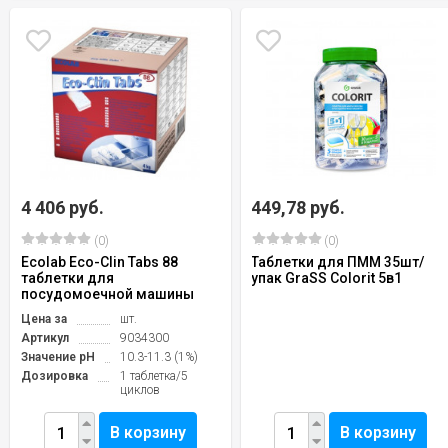
4 406 руб.
449,78 руб.
(0)
(0)
Ecolab Eco-Clin Tabs 88
Таблетки для ПММ 35шт/
таблетки для
упак GraSS Colorit 5в1
посудомоечной машины
Цена за
шт.
Артикул
9034300
Значение pH
10.3-11.3 (1%)
Дозировка
1 таблетка/5
циклов
В корзину
В корзину