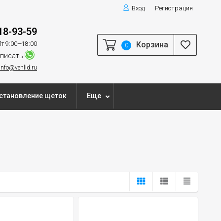
Вход
Регистрация
18-93-59
Корзина
т 9:00—18:00
0
писать
info@venlid.ru
становление щеток
Еще