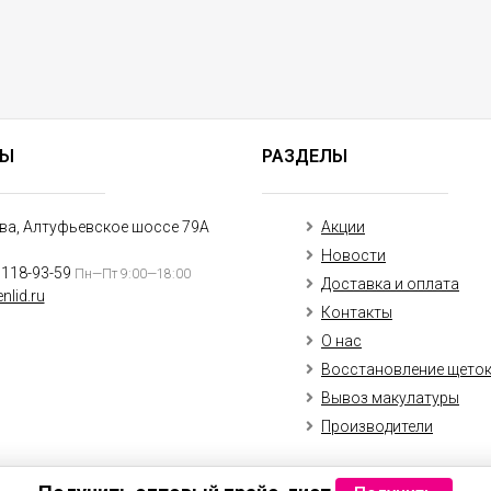
ТЫ
РАЗДЕЛЫ
ква, Алтуфьевское шоссе 79А
Акции
Новости
)118-93-59
Пн—Пт 9:00—18:00
Доставка и оплата
nlid.ru
Контакты
О нас
Восстановление щето
Вывоз макулатуры
Производители