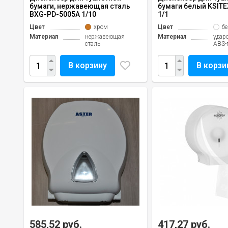
бумаги, нержавеющая сталь
бумаги белый KSITE
BXG-PD-5005А 1/10
1/1
Цвет
хром
Цвет
б
Материал
нержавеющая
Материал
удар
сталь
ABS-
В корзину
В корзи
585,52 руб.
417,27 руб.