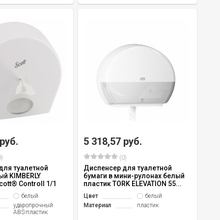
 руб.
5 318,57 руб.
)
(0)
для туалетной
Диспенсер для туалетной
лый KIMBERLY
бумаги в мини-рулонах белый
ott® Controll 1/1
пластик TORK ELEVATION 55...
белый
Цвет
белый
ударопрочный
Материал
пластик
ABS-пластик