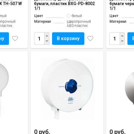
X TH-507 W
бумаги, пластик BXG-PD-8002
бумаги черн
1/1
1/1
елый
Цвет
белый
Цвет
опрочный
Материал
ударопрочный
Материал
пластик
ABS-пластик
ну
В корзину
0 руб.
0 руб.