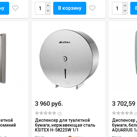
ну
В корзину
3 960 руб.
3 702,59
(0)
(0
летной
Диспенсер для туалетной
Диспенсер 
алюминий
бумаги, нержавеющая сталь
бумаги, бе
1
KSITEX H-5822SW 1/1
AQUARIUS 1