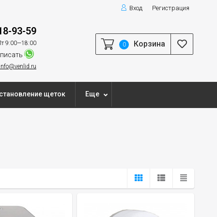
Вход
Регистрация
18-93-59
Корзина
т 9:00—18:00
0
писать
info@venlid.ru
становление щеток
Еще