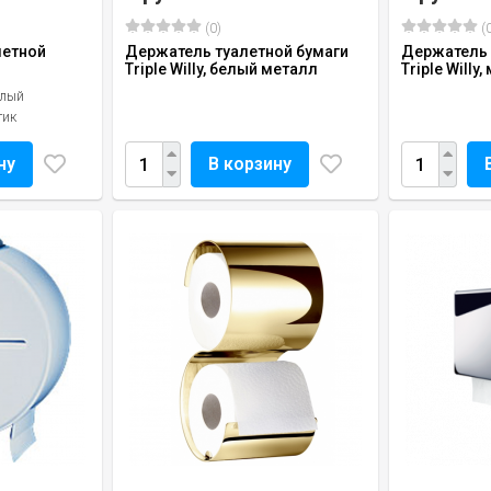
(0)
(0
летной
Держатель туалетной бумаги
Держатель 
Triple Willy, белый металл
Triple Willy
елый
тик
ну
В корзину