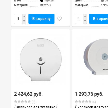
Цвет
черный
Цвет
с
Материал
пластик
Материал
алю
В корзину
В корзи
2 424,62 руб.
1 293,76 руб.
(0)
(0)
Диспенсер для туалетной
Диспенсер для туа