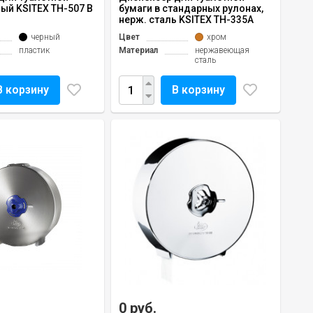
ый KSITEX TH-507 В
бумаги в стандарных рулонах,
нерж. сталь KSITEX TH-335А
черный
Цвет
хром
пластик
Материал
нержавеющая
сталь
В корзину
В корзину
0 руб.