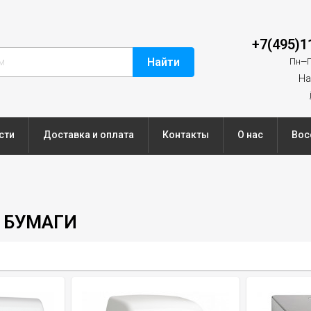
+7(495)1
Найти
Пн—П
На
сти
Доставка и оплата
Контакты
О нас
Вос
 БУМАГИ