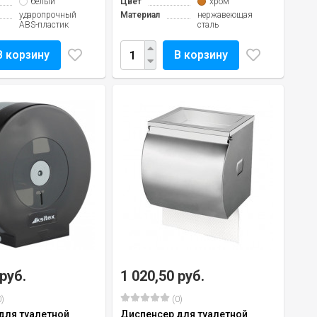
белый
Цвет
хром
ударопрочный
Материал
нержавеющая
ABS-пластик
сталь
В корзину
В корзину
 руб.
1 020,50 руб.
)
(0)
для туалетной
Диспенсер для туалетной