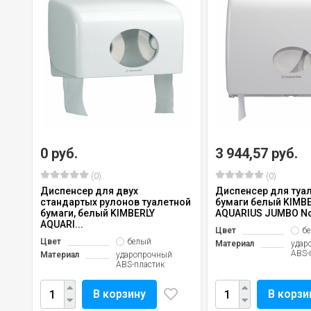
0 руб.
3 944,57 руб.
(0)
(0)
Диспенсер для двух
Диспенсер для туа
стандартых рулонов туалетной
бумаги белый KIMB
бумаги, белый KIMBERLY
AQUARIUS JUMBO No
AQUARI...
Цвет
б
Цвет
белый
Материал
удар
ABS-
Материал
ударопрочный
ABS-пластик
В корзину
В корзи