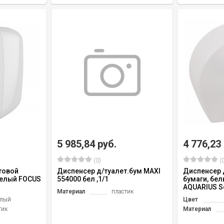
5 985,84 руб.
4 776,23
(0)
(0
товой
Диспенсер д/туалет.бум MAXI
Диспенсер 
белый FOCUS
554000 бел ,1/1
бумаги, бе
AQUARIUS Sc
Материал
пластик
елый
Цвет
тик
Материал