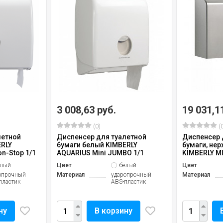
3 008,63 руб.
19 031,1
(0)
(0
летной
Диспенсер для туалетной
Диспенсер 
ERLY
бумаги белый KIMBERLY
бумаги, не
n-Stop 1/1
AQUARIUS Mini JUMBO 1/1
KIMBERLY M
елый
Цвет
белый
Цвет
опрочный
Материал
ударопрочный
Материал
пластик
ABS-пластик
ну
В корзину