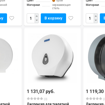
ерый
Цвет
хром
Цвет
миний
Материал
нержавеющая
Материал
сталь
ну
В корзину
1 131,07 руб.
1 119,30
(0)
(0
летной
Диспенсер для туалетной
Диспенсер 