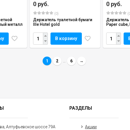
0 руб.
0 руб.
(0)
(0
летной
Держатель туалетной бумаги
Держатель 
белый металл
Ille Hotel gold
Paper cube, 
ну
В корзину
1
2
...
6
→
ТЫ
РАЗДЕЛЫ
ква, Алтуфьевское шоссе 79А
Акции