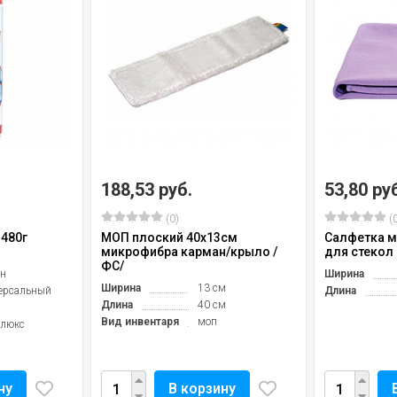
188,53 руб.
53,80 ру
(0)
(0
480г
МОП плоский 40х13см
Салфетка м
микрофибра карман/крыло /
для стекол
ФС/
н
Ширина
Ширина
13 см
ерсальный
Длина
Длина
40 см
Вид инвентаря
моп
люкс
ну
В корзину