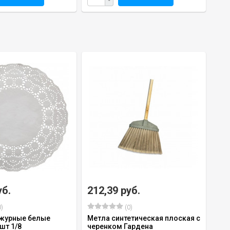
уб.
212,39 руб.
)
(0)
журные белые
Метла синтетическая плоская с
шт 1/8
черенком Гардена