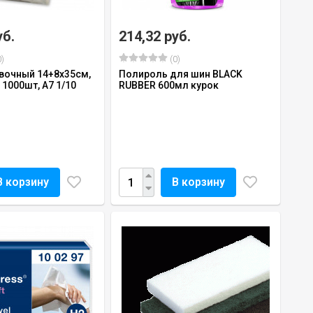
уб.
214,32 руб.
)
(0)
вочный 14+8х35см,
Полироль для шин BLACK
 1000шт, А7 1/10
RUBBER 600мл курок
В корзину
В корзину