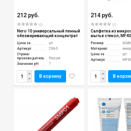
212 руб.
214 руб.
(0)
(0)
Nero 10 универсальный пенный
Салфетка из микро
обезжиривающий концентрат
мытья стекол, MF4
Цена за
шт.
Размер
60х8
Артикул
296-5
Материал
микр
Страна-
Цена за
шт.
производитель
Россия
Артикул
MF6
Значение pH
7
В корзину
В корзи