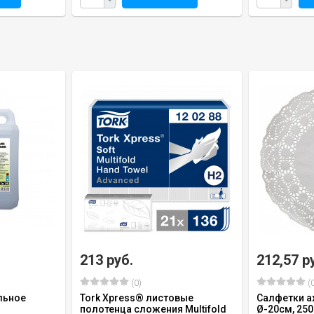
213 руб.
212,57 р
(0)
(0
льное
Tork Xpress® листовые
Салфетки а
полотенца сложения Multifold
Ø-20см, 250