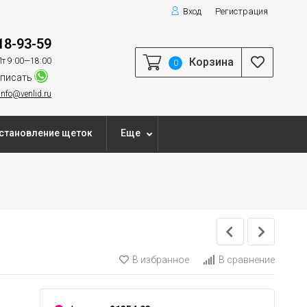
Вход
Регистрация
18-93-59
Корзина
т 9:00—18:00
0
писать
info@venlid.ru
становление щеток
Еще
В избранное
В сравнение