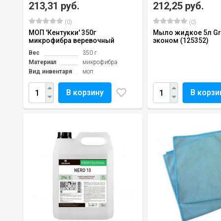
213,31 руб.
212,25 руб.
(0)
(0)
МОП 'Кентукки' 350г
Мыло жидкое 5л Gr
микрофибра веревочный
эконом (125352)
Вес
350 г
Материал
микрофибра
Вид инвентаря
моп
В корзину
В корзи