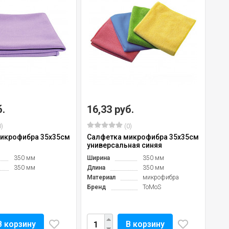
б.
16,33 руб.
21
)
(0)
икрофибра 35х35см
Салфетка микрофибра 35х35см
Сал
универсальная синяя
уни
жел
350 мм
Ширина
350 мм
350 мм
Длина
350 мм
Материал
микрофибра
Бренд
ToMoS
В корзину
В корзину