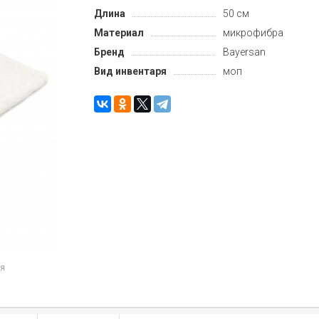
Длина
50 см
Материал
микрофибра
Бренд
Bayersan
Вид инвентаря
моп
ия