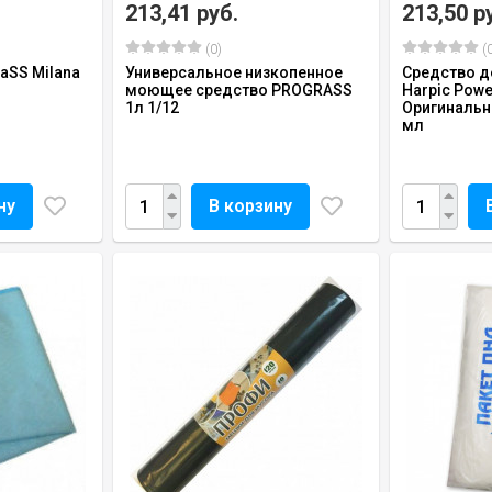
213,41 руб.
213,50 р
(0)
(0
aSS Milana
Универсальное низкопенное
Средство 
моющее средство PROGRASS
Harpic Powe
1л 1/12
Оригинальны
мл
ну
В корзину