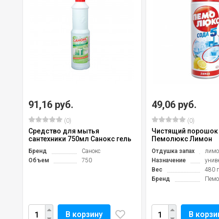
91,16 руб.
49,06 руб.
(0)
(0)
Средство для мытья
Чистящий порошок 
сантехники 750мл Санокс гель
Пемолюкс Лимон
Бренд
Санокс
Отдушка запах
лимо
Объем
750
Назначение
унив
Вес
480 г
Бренд
Пемо
В корзину
В корзи