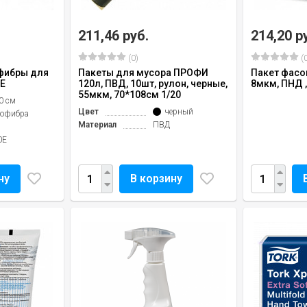
211,46 руб.
214,20 р
(0)
(0
фибры для
Пакеты для мусора ПРОФИ
Пакет фасо
0E
120л, ПВД, 10шт, рулон, черные,
8мкм, ПНД ,
55мкм, 70*108см 1/20
0 см
Цвет
черный
офибра
Материал
ПВД
0E
ну
В корзину