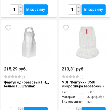
В корзину
В корзину
215,29 руб.
213,31 руб.
(0)
(0)
Фартук одноразовый ПНД
МОП 'Кентукки' 350г
белый 100шт/упак
микрофибра веревочный
Вес
350 г
Материал
микрофибра
Вид инвентаря
моп