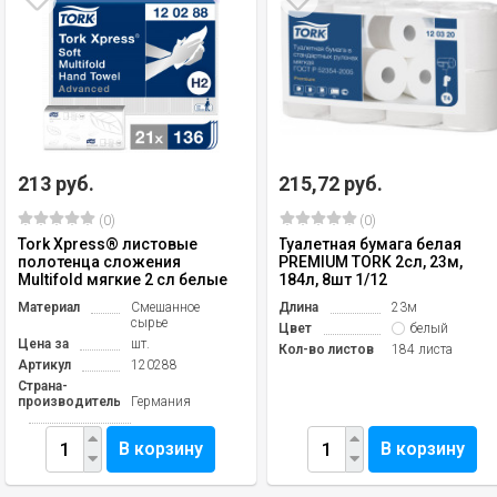
213 руб.
215,72 руб.
(0)
(0)
Tork Xpress® листовые
Туалетная бумага белая
полотенца сложения
PREMIUM TORK 2сл, 23м,
Multifold мягкие 2 сл белые
184л, 8шт 1/12
Материал
Смешанное
Длина
23м
сырье
Цвет
белый
Цена за
шт.
Кол-во листов
184 листа
Артикул
120288
Страна-
производитель
Германия
В корзину
В корзину