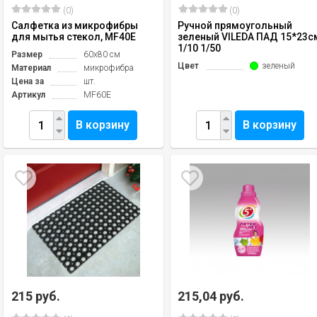
(0)
(0)
Салфетка из микрофибры
Ручной прямоугольный
для мытья стекол, MF40E
зеленый VILEDA ПАД 15*23с
1/10 1/50
Размер
60х80 см
Цвет
зеленый
Материал
микрофибра
Цена за
шт.
Артикул
MF60E
В корзину
В корзину
215 руб.
215,04 руб.