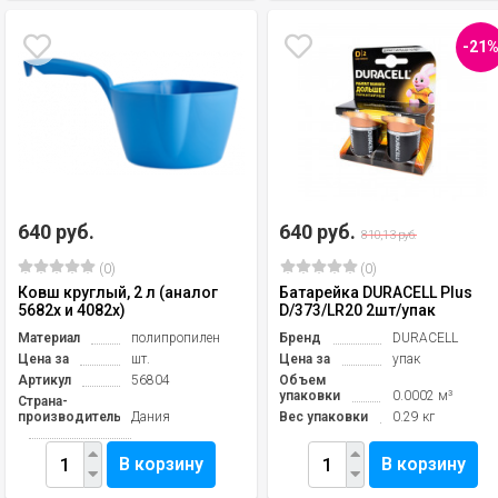
-21
640 руб.
640 руб.
810,13 руб.
(0)
(0)
Ковш круглый, 2 л (аналог
Батарейка DURACELL Plus
5682х и 4082х)
D/373/LR20 2шт/упак
Материал
полипропилен
Бренд
DURACELL
Цена за
шт.
Цена за
упак
Артикул
56804
Объем
упаковки
0.0002 м³
Страна-
производитель
Дания
Вес упаковки
0.29 кг
В корзину
В корзину