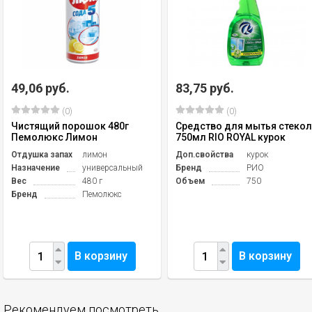
49,06 руб.
83,75 руб.
(0)
(0)
Чистящий порошок 480г
Средство для мытья стекол
Пемолюкс Лимон
750мл RIO ROYAL курок
Отдушка запах
лимон
Доп.свойства
курок
Назначение
универсальный
Бренд
РИО
Вес
480 г
Объем
750
Бренд
Пемолюкс
В корзину
В корзину
Рекомендуем посмотреть