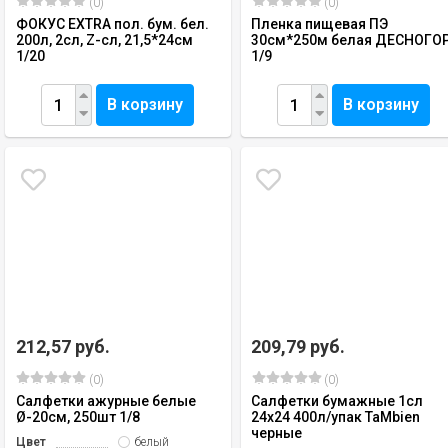
(0)
(0)
ФОКУС EXTRA пол. бум. бел.
Пленка пищевая ПЭ
200л, 2сл, Z-сл, 21,5*24см
30см*250м белая ДЕСНОГО
1/20
1/9
В корзину
В корзину
212,57 руб.
209,79 руб.
(0)
(0)
Салфетки ажурные белые
Салфетки бумажные 1сл
Ø-20см, 250шт 1/8
24х24 400л/упак TaMbien
черные
Цвет
белый