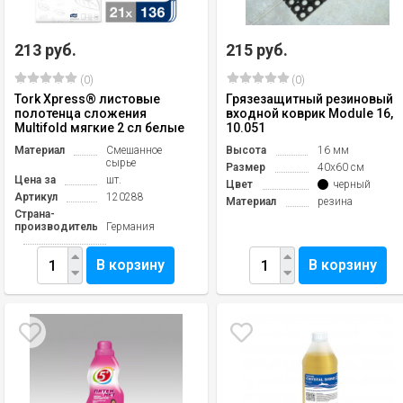
213 руб.
215 руб.
(0)
(0)
Tork Xpress® листовые
Грязезащитный резиновый
полотенца сложения
входной коврик Module 16,
Multifold мягкие 2 сл белые
10.051
Материал
Смешанное
Высота
16 мм
сырье
Размер
40х60 см
Цена за
шт.
Цвет
черный
Артикул
120288
Материал
резина
Страна-
производитель
Германия
В корзину
В корзину