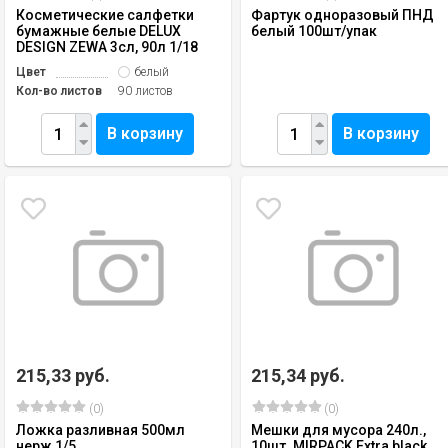
Косметические салфетки
Фартук одноразовый ПНД
бумажные белые DELUX
белый 100шт/упак
DESIGN ZEWA 3сл, 90л 1/18
Цвет
белый
Кол-во листов
90 листов
В корзину
В корзину
215,33 руб.
215,34 руб.
(0)
(0)
Ложка разливная 500мл
Мешки для мусора 240л.,
нерж 1/5
10шт. MIRPACK Extra black