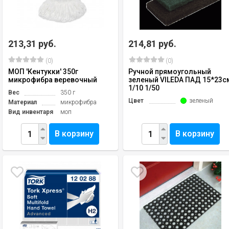
213,31 руб.
214,81 руб.
(0)
(0)
МОП 'Кентукки' 350г
Ручной прямоугольный
микрофибра веревочный
зеленый VILEDA ПАД 15*23с
1/10 1/50
Вес
350 г
Цвет
зеленый
Материал
микрофибра
Вид инвентаря
моп
В корзину
В корзину