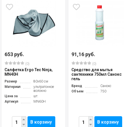
653 руб.
91,16 руб.
(0)
(0)
Салфетка Ergo Tec Ninja,
Средство для мытья
MN40H
сантехники 750мл Санокс
гель
Размер
80x60 см
Бренд
Санокс
Материал
ультратонкое
волокно
Объем
750
Цена за
шт.
Артикул
MN60H
В корзину
В корзину