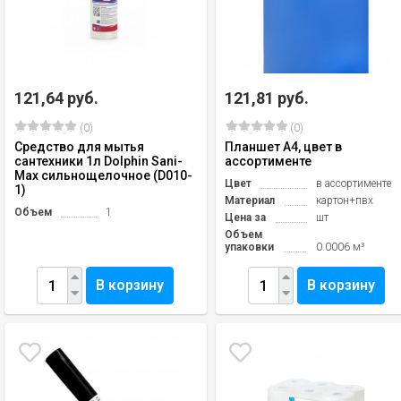
121,64 руб.
121,81 руб.
(0)
(0)
Средство для мытья
Планшет А4, цвет в
сантехники 1л Dolphin Sani-
ассортименте
Mах сильнощелочное (D010-
Цвет
в ассортименте
1)
Материал
картон+пвх
Объем
1
Цена за
шт
Объем
упаковки
0.0006 м³
В корзину
В корзину