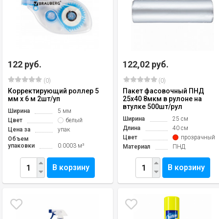
122 руб.
122,02 руб.
(0)
(0)
Корректирующий роллер 5
Пакет фасовочный ПНД
мм х 6 м 2шт/уп
25х40 8мкм в рулоне на
втулке 500шт/рул
Ширина
5 мм
Ширина
25 см
Цвет
белый
Длина
40 см
Цена за
упак
Цвет
прозрачный
Объем
упаковки
0.0003 м³
Материал
ПНД
В корзину
В корзину