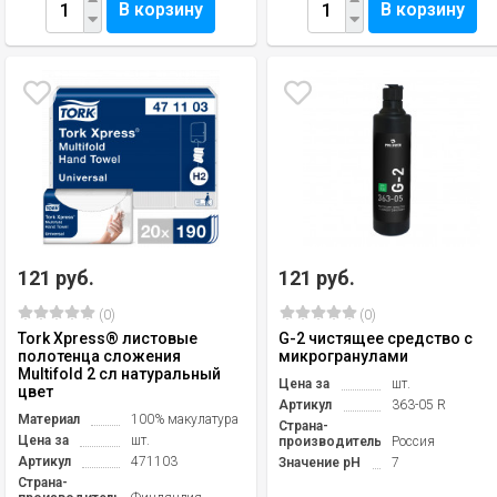
В корзину
В корзину
121 руб.
121 руб.
(0)
(0)
Tork Xpress® листовые
G-2 чистящее средство с
полотенца сложения
микрогранулами
Multifold 2 сл натуральный
Цена за
шт.
цвет
Артикул
363-05 R
Материал
100% макулатура
Страна-
Цена за
шт.
производитель
Россия
Артикул
471103
Значение pH
7
Страна-