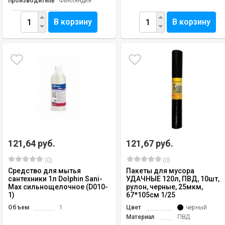
производитель
Финляндия
В корзину
В корзину
121,64 руб.
121,67 руб.
(0)
(0)
Средство для мытья
Пакеты для мусора
сантехники 1л Dolphin Sani-
УДАЧНЫЕ 120л, ПВД, 10шт,
Mах сильнощелочное (D010-
рулон, черные, 25мкм,
1)
67*105см 1/25
Объем
1
Цвет
черный
Материал
ПВД