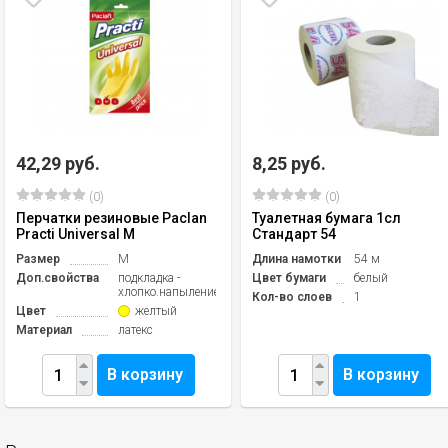
42,29 руб.
8,25 руб.
(0)
(0)
Перчатки резиновые Paclan
Туалетная бумага 1сл
Practi Universal M
Стандарт 54
Размер
M
Длина намотки
54 м
Доп.свойства
подкладка -
Цвет бумаги
белый
хлопко.напыление
Кол-во слоев
1
Цвет
желтый
Материал
латекс
В корзину
В корзину