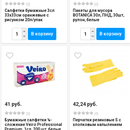
(0)
(0)
Салфетки бумажные 3сл
Пакеты для мусора
33х33см оранжевые с
BOTANICA 30л, ПНД, 30шт,
рисунком 20л/упак
рулон, белые
В корзину
В корзину
41 руб.
42,24 руб.
(0)
(0)
Бумажные салфетки ¼-
Перчатки резиновые S с
сложение Veiro Professional
хлопковым напылением
Premium, 1сл, 200 шт, белые