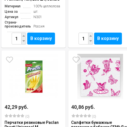
Материал
100% целлюлоза
Цена за
шт.
Артикул
N301
Страна-
производитель
Россия
В корзину
В корзину
42,29 руб.
40,86 руб.
(0)
(0)
Перчатки резиновые Paclan
Салфетки бумажные