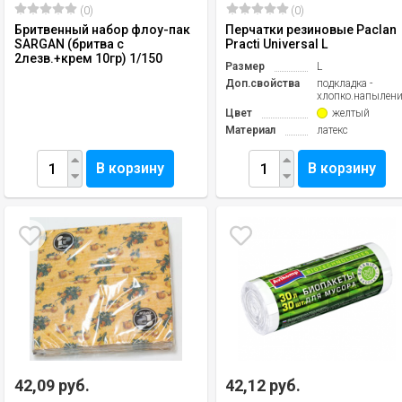
(0)
(0)
Бритвенный набор флоу-пак
Перчатки резиновые Paclan
SARGAN (бритва с
Practi Universal L
2лезв.+крем 10гр) 1/150
Размер
L
Доп.свойства
подкладка -
хлопко.напылени
Цвет
желтый
Материал
латекс
В корзину
В корзину
42,09 руб.
42,12 руб.