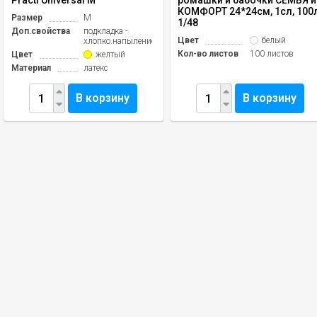
Practi Universal M
ромашки и бабочки СЕМЬЯ и
КОМФОРТ 24*24см, 1сл, 100
Размер
M
1/48
Доп.свойства
подкладка -
Цвет
белый
хлопко.напыление
Кол-во листов
100 листов
Цвет
желтый
Материал
латекс
В корзину
В корзину