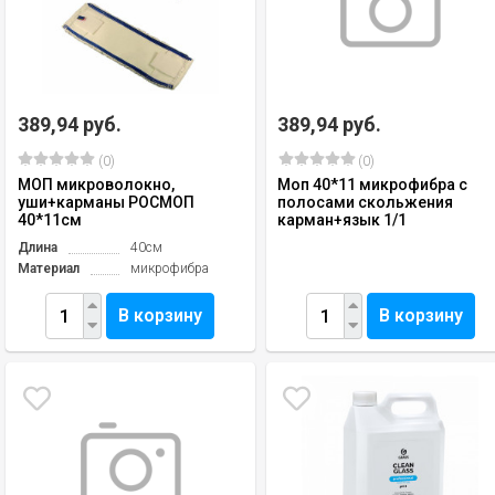
389,94 руб.
389,94 руб.
(0)
(0)
МОП микроволокно,
Моп 40*11 микрофибра с
уши+карманы РОСМОП
полосами скольжения
40*11см
карман+язык 1/1
Длина
40см
Материал
микрофибра
В корзину
В корзину