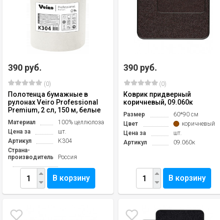
390 руб.
390 руб.
(0)
(0)
Полотенца бумажные в
Коврик придверный
рулонах Veiro Professional
коричневый, 09.060к
Premium, 2 сл, 150 м, белые
Размер
60*90 см
Материал
100% целлюлоза
Цвет
коричневый
Цена за
шт.
Цена за
шт.
Артикул
K304
Артикул
09.060к
Страна-
производитель
Россия
В корзину
В корзину