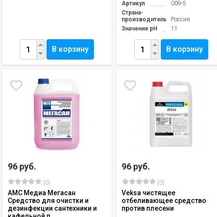
Артикул
009-5
Страна-
производитель
Россия
Значение pH
11
В корзину
В корзину
96 руб.
96 руб.
(0)
(0)
АМС Медиа Мегасан
Veksa чистящее
Средство для очистки и
отбеливающее средство
дезинфекции сантехники и
против плесени
кафельной п...