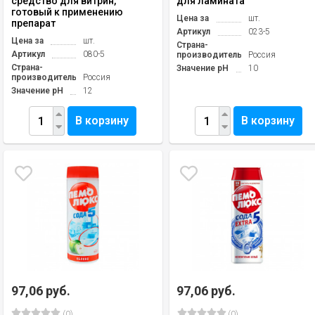
средство для витрин,
для ламината
готовый к применению
Цена за
шт.
препарат
Артикул
023-5
Цена за
шт.
Страна-
Артикул
080-5
производитель
Россия
Страна-
Значение pH
10
производитель
Россия
Значение pH
12
В корзину
В корзину
97,06 руб.
97,06 руб.
(0)
(0)