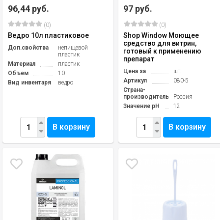
96,44 руб.
97 руб.
(0)
(0)
Ведро 10л пластиковое
Shop Window Моющее
средство для витрин,
Доп.свойства
непищевой
готовый к применению
пластик
препарат
Материал
пластик
Цена за
шт.
Объем
10
Артикул
080-5
Вид инвентаря
ведро
Страна-
производитель
Россия
Значение pH
12
В корзину
В корзину