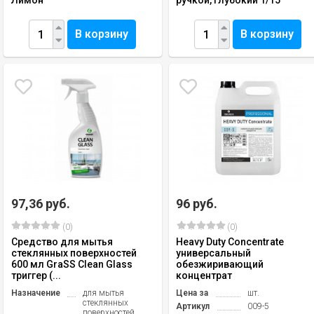
Лимон
ручкой, глубокий 1/15
В корзину
В корзину
97,36 руб.
96 руб.
(0)
(0)
Средство для мытья
Heavy Duty Concentrate
стеклянных поверхностей
универсальный
600 мл GraSS Clean Glass
обезжиривающий
триггер (...
концентрат
Назначение
для мытья
Цена за
шт.
стеклянных
Артикул
009-5
поверхностей