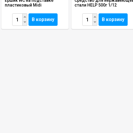
Ершик WC на подставке
Средство для нержавеюще
пластиковый Midi
стали HELP 500г 1/12
В корзину
В корзину