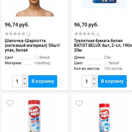
96,74 руб.
96,70 руб.
(0)
(0)
Шапочка-Шарлотта
Туалетная бумага белая
(нетканый материал) 50шт/
BATIST BELUX 4шт, 2-сл, 190л
упак, белая
20м
Цвет
белый
Длина
20м
Материал
спанбонд
Цвет
белый
Кол-во листов
190 листов
В корзину
В корзину