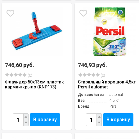
746,60 руб.
746,93 руб.
(0)
(0)
Флаундер 50х13см пластик
Стиральный порошок 4,5кг
карман/крыло (KNP173)
Persil automat
Доп.свойства
automat
Вес
4.5 кг
Бренд
Persil
В корзину
В корзину