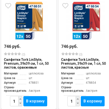
746 руб.
746 руб.
(0)
(0)
Салфетки Tork LinStyle,
Салфетки Tork LinStyle,
Premium, 39х39 см, 1 сл, 50
Premium, 39х39 см, 1 сл, 50
листов, оранжевые
листов, красные
Материал
целлюлоза
Материал
целлюлоза
Цена за
шт.
Цена за
шт.
Артикул
478851
Артикул
478854
Страна-
Страна-
производитель
Австрия
производитель
Австрия
В корзину
В корзину