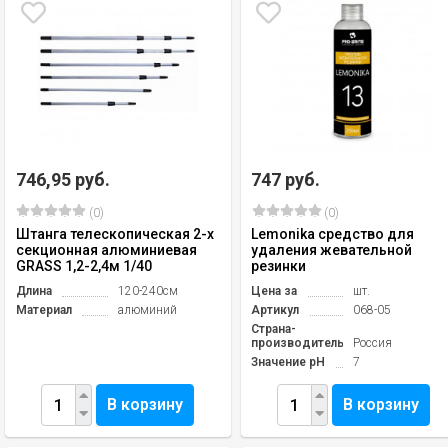
746,95 руб.
747 руб.
(0)
(0)
Штанга телескопическая 2-х
Lemonika средство для
секционная алюминиевая
удаления жевательной
GRASS 1,2-2,4м 1/40
резинки
Длина
120-240см
Цена за
шт.
Материал
алюминий
Артикул
068-05
Страна-
производитель
Россия
Значение pH
7
В корзину
В корзину