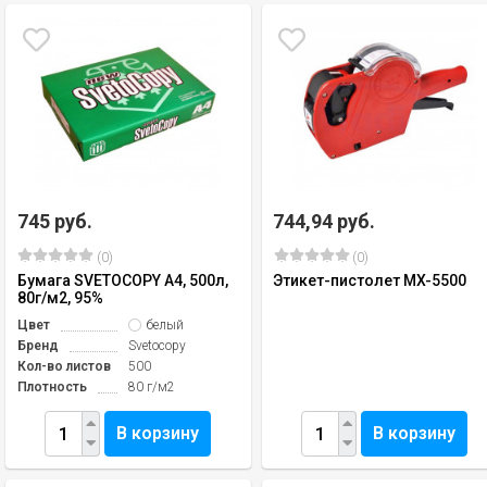
745 руб.
744,94 руб.
(0)
(0)
Бумага SVETOCOPY А4, 500л,
Этикет-пистолет MX-5500
80г/м2, 95%
Цвет
белый
Бренд
Svetocopy
Кол-во листов
500
Плотность
80 г/м2
В корзину
В корзину