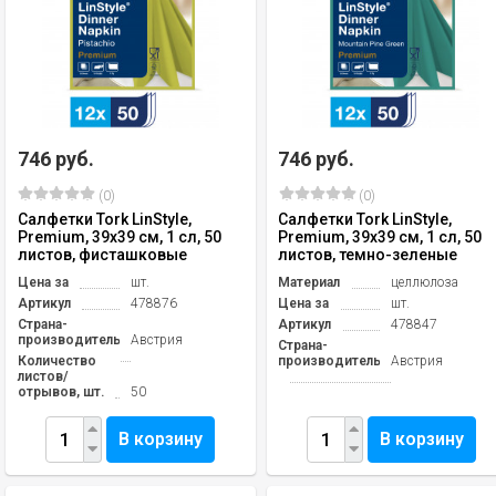
746 руб.
746 руб.
(0)
(0)
Салфетки Tork LinStyle,
Салфетки Tork LinStyle,
Premium, 39х39 см, 1 сл, 50
Premium, 39х39 см, 1 сл, 50
листов, фисташковые
листов, темно-зеленые
Цена за
шт.
Материал
целлюлоза
Артикул
478876
Цена за
шт.
Страна-
Артикул
478847
производитель
Австрия
Страна-
Количество
производитель
Австрия
листов/
отрывов, шт.
50
В корзину
В корзину