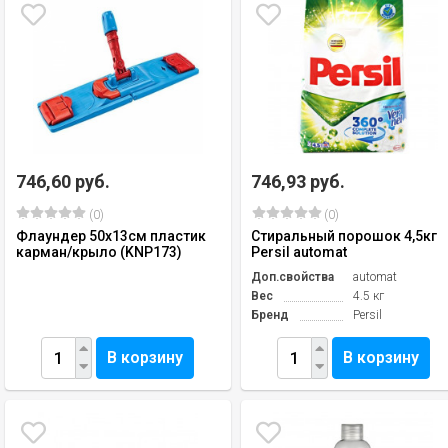
746,60 руб.
746,93 руб.
(0)
(0)
Флаундер 50х13см пластик
Стиральный порошок 4,5кг
карман/крыло (KNP173)
Persil automat
Доп.свойства
automat
Вес
4.5 кг
Бренд
Persil
В корзину
В корзину