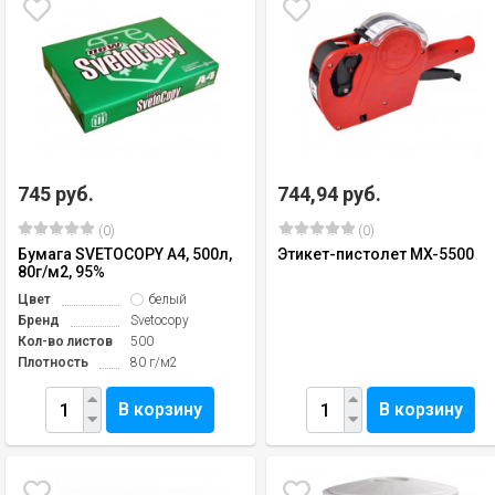
745 руб.
744,94 руб.
(0)
(0)
Бумага SVETOCOPY А4, 500л,
Этикет-пистолет MX-5500
80г/м2, 95%
Цвет
белый
Бренд
Svetocopy
Кол-во листов
500
Плотность
80 г/м2
В корзину
В корзину