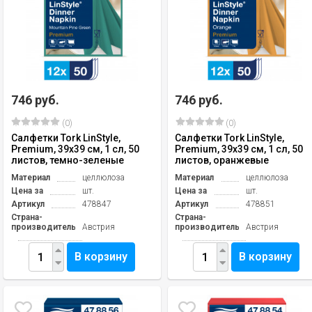
746 руб.
746 руб.
(0)
(0)
Салфетки Tork LinStyle,
Салфетки Tork LinStyle,
Premium, 39х39 см, 1 сл, 50
Premium, 39х39 см, 1 сл, 50
листов, темно-зеленые
листов, оранжевые
Материал
целлюлоза
Материал
целлюлоза
Цена за
шт.
Цена за
шт.
Артикул
478847
Артикул
478851
Страна-
Страна-
производитель
Австрия
производитель
Австрия
В корзину
В корзину