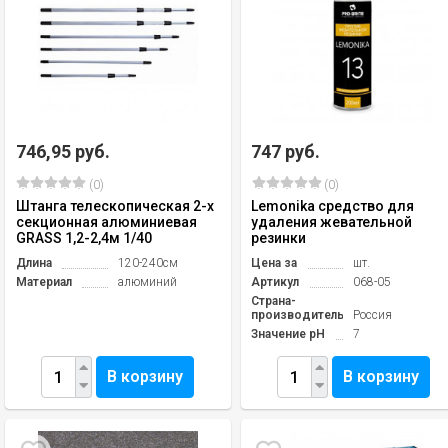
746,95 руб.
747 руб.
(0)
(0)
Штанга телескопическая 2-х
Lemonika средство для
секционная алюминиевая
удаления жевательной
GRASS 1,2-2,4м 1/40
резинки
Длина
120-240см
Цена за
шт.
Материал
алюминий
Артикул
068-05
Страна-
производитель
Россия
Значение pH
7
В корзину
В корзину