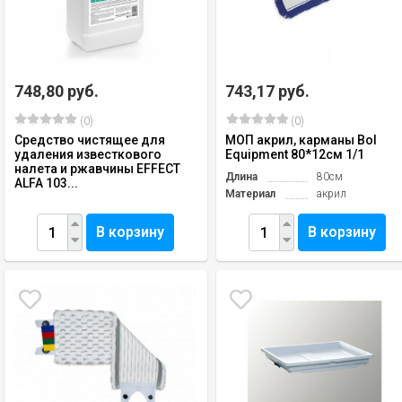
748,80 руб.
743,17 руб.
(0)
(0)
Средство чистящее для
МОП акрил, карманы Bol
удаления известкового
Equipment 80*12см 1/1
налета и ржавчины EFFECT
Длина
80см
ALFA 103...
Материал
акрил
В корзину
В корзину