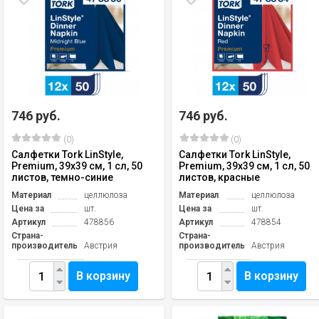
746 руб.
746 руб.
(0)
(0)
Салфетки Tork LinStyle,
Салфетки Tork LinStyle,
Premium, 39х39 см, 1 сл, 50
Premium, 39х39 см, 1 сл, 50
листов, темно-синие
листов, красные
Материал
целлюлоза
Материал
целлюлоза
Цена за
шт.
Цена за
шт.
Артикул
478856
Артикул
478854
Страна-
Страна-
производитель
Австрия
производитель
Австрия
В корзину
В корзину