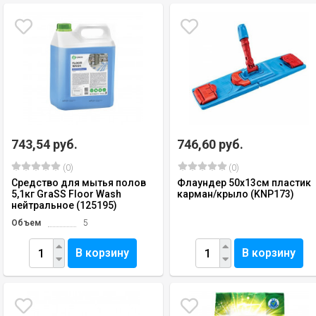
743,54 руб.
746,60 руб.
(0)
(0)
Средство для мытья полов
Флаундер 50х13см пластик
5,1кг GraSS Floor Wash
карман/крыло (KNP173)
нейтральное (125195)
Объем
5
В корзину
В корзину