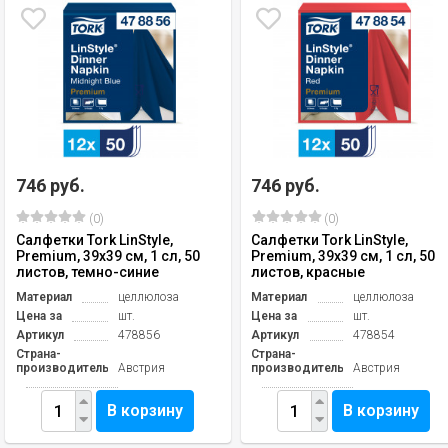
746 руб.
746 руб.
(0)
(0)
Салфетки Tork LinStyle,
Салфетки Tork LinStyle,
Premium, 39х39 см, 1 сл, 50
Premium, 39х39 см, 1 сл, 50
листов, темно-синие
листов, красные
Материал
целлюлоза
Материал
целлюлоза
Цена за
шт.
Цена за
шт.
Артикул
478856
Артикул
478854
Страна-
Страна-
производитель
Австрия
производитель
Австрия
В корзину
В корзину