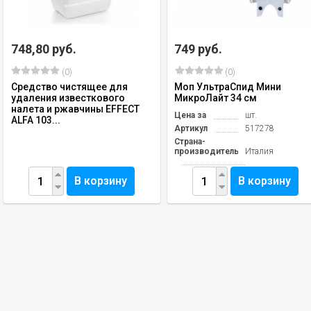
748,80 руб.
749 руб.
(0)
(0)
Средство чистящее для
Моп УльтраСпид Мини
удаления известкового
МикроЛайт 34 см
налета и ржавчины EFFECT
Цена за
шт.
ALFA 103...
Артикул
517278
Страна-
производитель
Италия
В корзину
В корзину