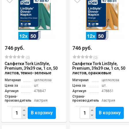
746 руб.
746 руб.
(0)
(0)
Салфетки Tork LinStyle,
Салфетки Tork LinStyle,
Premium, 39х39 см, 1 сл, 50
Premium, 39х39 см, 1 сл, 50
листов, темно-зеленые
листов, оранжевые
Материал
целлюлоза
Материал
целлюлоза
Цена за
шт.
Цена за
шт.
Артикул
478847
Артикул
478851
Страна-
Страна-
производитель
Австрия
производитель
Австрия
В корзину
В корзину