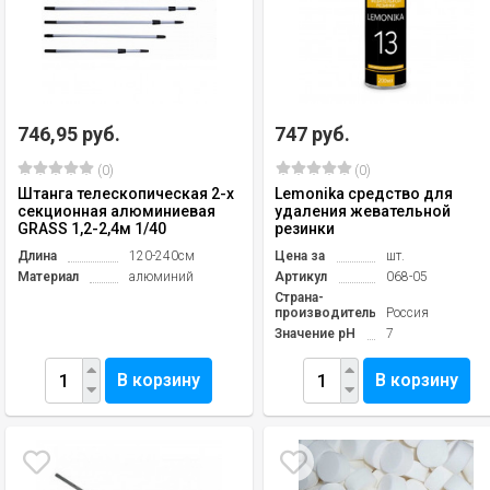
746,95 руб.
747 руб.
(0)
(0)
Штанга телескопическая 2-х
Lemonika средство для
секционная алюминиевая
удаления жевательной
GRASS 1,2-2,4м 1/40
резинки
Длина
120-240см
Цена за
шт.
Материал
алюминий
Артикул
068-05
Страна-
производитель
Россия
Значение pH
7
В корзину
В корзину