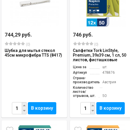
744,29 руб.
746 руб.
(0)
(0)
Шубка для мытья стекол
Салфетки Tork LinStyle,
45см микрофибра TTS (8417)
Premium, 39х39 см, 1 сл, 50
листов, фисташковые
Цена за
шт.
Артикул
478876
Страна-
производитель
Австрия
Количество
листов/
отрывов, шт.
50
В корзину
В корзину