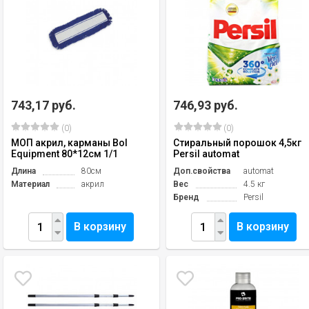
743,17 руб.
746,93 руб.
(0)
(0)
МОП акрил, карманы Bol
Стиральный порошок 4,5кг
Equipment 80*12см 1/1
Persil automat
Длина
80см
Доп.свойства
automat
Материал
акрил
Вес
4.5 кг
Бренд
Persil
В корзину
В корзину