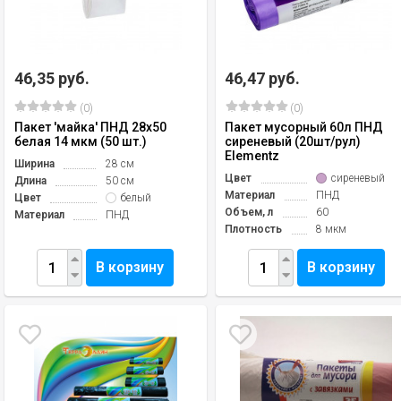
46,35 руб.
46,47 руб.
(0)
(0)
Пакет 'майка' ПНД 28х50
Пакет мусорный 60л ПНД
белая 14 мкм (50 шт.)
сиреневый (20шт/рул)
Elementz
Ширина
28 см
Цвет
сиреневый
Длина
50 см
Материал
ПНД
Цвет
белый
Объем, л
60
Материал
ПНД
Плотность
8 мкм
В корзину
В корзину