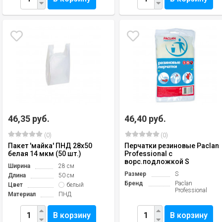
46,35 руб.
46,40 руб.
(0)
(0)
Пакет 'майка' ПНД 28х50
Перчатки резиновые Paclan
белая 14 мкм (50 шт.)
Professional с
ворс.подложкой S
Ширина
28 см
Размер
S
Длина
50 см
Бренд
Paclan
Цвет
белый
Professional
Материал
ПНД
В корзину
В корзину