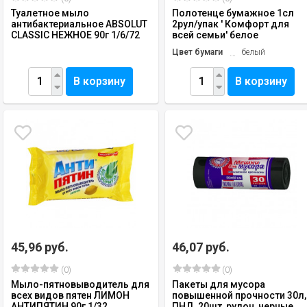
Туалетное мыло
Полотенце бумажное 1сл
антибактериальное ABSOLUT
2рул/упак ' Комфорт для
CLASSIC НЕЖНОЕ 90г 1/6/72
всей семьи' белое
Цвет бумаги
белый
В корзину
В корзину
45,96 руб.
46,07 руб.
(0)
(0)
Мыло-пятновыводитель для
Пакеты для мусора
всех видов пятен ЛИМОН
повышенной прочности 30л,
АНТИПЯТИН 90г 1/32
ПНД, 20шт, рулон, черные