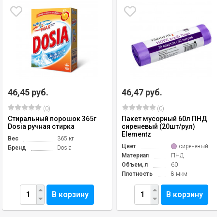
46,45 руб.
46,47 руб.
(0)
(0)
Стиральный порошок 365г
Пакет мусорный 60л ПНД
Dosia ручная стирка
сиреневый (20шт/рул)
Elementz
Вес
365 кг
Цвет
сиреневый
Бренд
Dosia
Материал
ПНД
Объем, л
60
Плотность
8 мкм
В корзину
В корзину