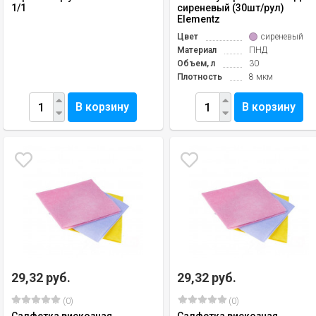
1/1
сиреневый (30шт/рул)
Elementz
Цвет
сиреневый
Материал
ПНД
Объем, л
30
Плотность
8 мкм
В корзину
В корзину
29,32 руб.
29,32 руб.
(0)
(0)