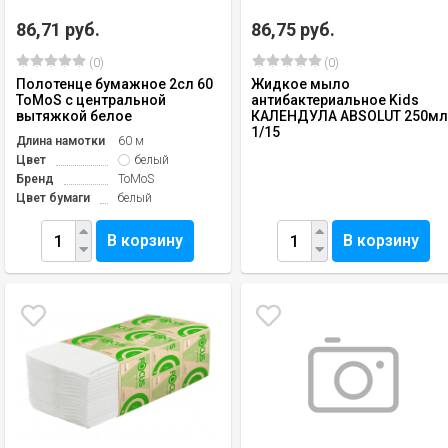
86,71 руб.
86,75 руб.
(0)
(0)
Полотенце бумажное 2сл 60
Жидкое мыло
ToMoS с центральной
антибактериальное Kids
вытяжкой белое
КАЛЕНДУЛА ABSOLUT 250м
1/15
Длина намотки
60 м
Цвет
белый
Бренд
ToMoS
Цвет бумаги
белый
В корзину
В корзину