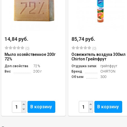
14,84 руб.
85,74 руб.
(0)
(0)
Мыло хозяйственное 200г
Освежитель воздуха 300мл
72%
Chirton Грейпфрут
Доп.свойства
72%
Отдушка запах
грейпфрут
Вес
200 г
Бренд
СHIRTON
Объем
300
В корзину
В корзину