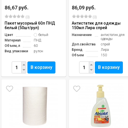
86,67 руб.
86,09 руб.
(0)
(0)
Пакет мусорный 60л ПНД
Антистатик для одежды
белый (50шт/рул)
150мл Лира спрей
Цвет
белый
Назначение
антистатик для
одежды
Материал
ПНД
Доп.свойства
спрей
Объем, л
60
Бренд
Лира
Вид упаковки
рулон
Объем
150
В корзину
В корзину