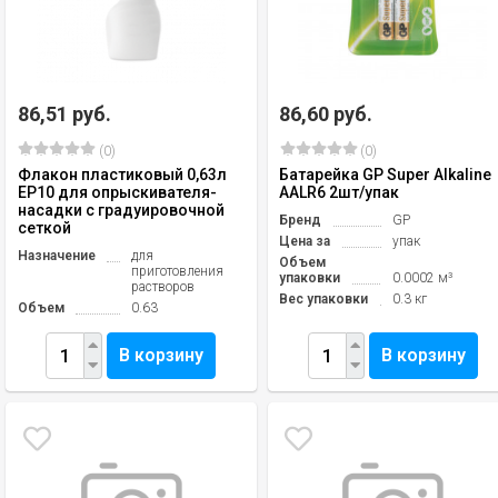
86,51 руб.
86,60 руб.
(0)
(0)
Флакон пластиковый 0,63л
Батарейка GP Super Alkaline
EP10 для опрыскивателя-
AALR6 2шт/упак
насадки с градуировочной
Бренд
GP
сеткой
Цена за
упак
Назначение
для
Объем
приготовления
упаковки
0.0002 м³
растворов
Вес упаковки
0.3 кг
Объем
0.63
В корзину
В корзину