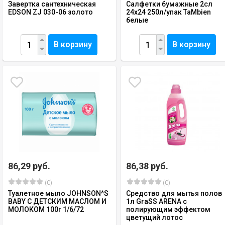
Завертка сантехническая
Салфетки бумажные 2сл
EDSON ZJ 030-06 золото
24х24 250л/упак TaMbien
белые
В корзину
В корзину
86,29 руб.
86,38 руб.
(0)
(0)
Туалетное мыло JOHNSON^S
Средство для мытья полов
BABY С ДЕТСКИМ МАСЛОМ И
1л GraSS ARENA с
МОЛОКОМ 100г 1/6/72
полирующим эффектом
цветущий лотос