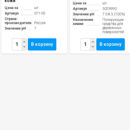
кожи
Цена за
шт.
Цена за
шт.
Артикул
3029990
Артикул
071-05
Значение pH
7.5-8.5 (100%)
Страна-
Назначение
Полирующие
производитель
Россия
химии
средства для
деревянных
Значение pH
7
поверхностей
В корзину
В корзину