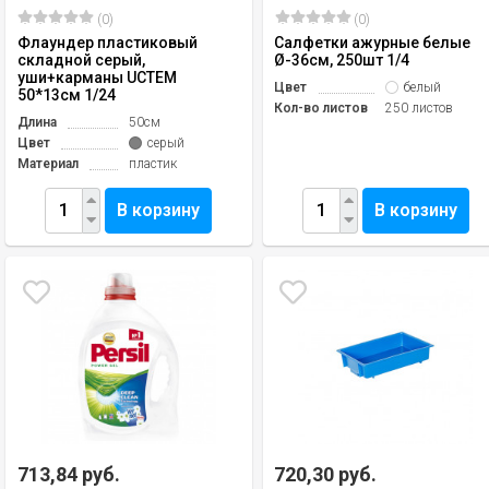
(0)
(0)
Флаундер пластиковый
Салфетки ажурные белые
складной серый,
Ø-36см, 250шт 1/4
уши+карманы UCTEM
Цвет
белый
50*13см 1/24
Кол-во листов
250 листов
Длина
50см
Цвет
серый
Материал
пластик
В корзину
В корзину
713,84 руб.
720,30 руб.