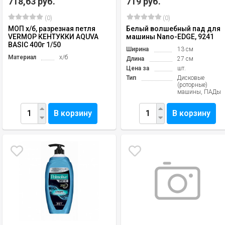
718,63 руб.
719 руб.
(0)
(0)
МОП х/б, разрезная петля
Белый волшебный пад для
VERMOP КЕНТУККИ AQUVA
машины Nano-EDGE, 9241
BASIC 400г 1/50
Ширина
13 см
Материал
х/б
Длина
27 см
Цена за
шт.
Тип
Дисковые
(роторные)
машины, ПАДы
В корзину
В корзину