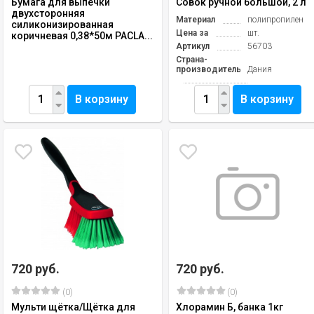
Бумага для выпечки
Совок ручной большой, 2 л
двухсторонняя
Материал
полипропилен
силиконизированная
Цена за
шт.
коричневая 0,38*50м PACLA...
Артикул
56703
Страна-
производитель
Дания
В корзину
В корзину
720 руб.
720 руб.
(0)
(0)
Мульти щётка/Щётка для
Хлорамин Б, банка 1кг