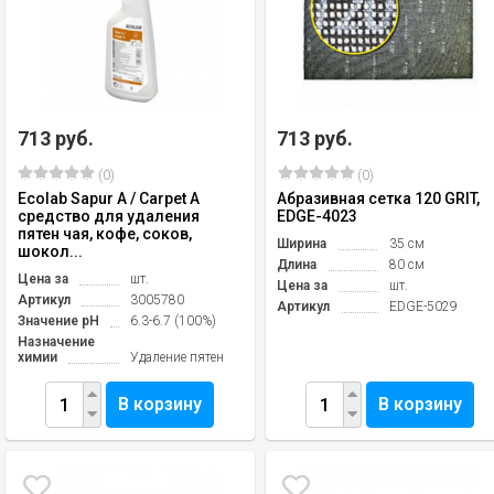
713 руб.
713 руб.
(0)
(0)
Ecolab Sapur A / Carpet A
Абразивная сетка 120 GRIT,
средство для удаления
EDGE-4023
пятен чая, кофе, соков,
Ширина
35 см
шокол...
Длина
80 см
Цена за
шт.
Цена за
шт.
Артикул
3005780
Артикул
EDGE-5029
Значение pH
6.3-6.7 (100%)
Назначение
химии
Удаление пятен
В корзину
В корзину