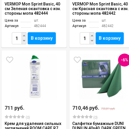
VERMOP Моп Sprint Basic, 40
VERMOP Моп Sprint Basic, 40
см Зеленая окантовка с изн.
см Красная окантовка с изн.
стороны мопа 482444
стороны мопа 482442
Цена за
шт.
Цена за
шт.
Артикул
482444
Артикул
482442
В корзину
В корзину
-6%
711 руб.
710,46 руб.
755,81 руб.
(0)
(0)
Крем для удаления сильных
Салфетки бумажные DUNI
загрязнений ROOM CARE R7
DUNILIN 40х40, DARK GREEN