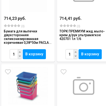
714,23 руб.
714,41 руб.
(0)
(0)
Бумага для выпечки
ТОРК ПРЕМИУМ жид.мыло-
двухсторонняя
крем д/рук ультрамягкое
силиконизированная
420701 1л 1/6
коричневая 0,38*50м PACLA...
В корзину
В корзину