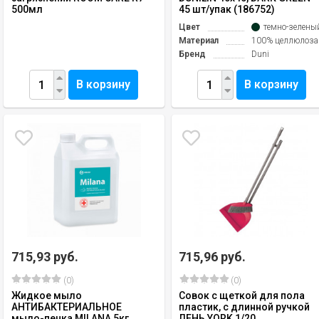
500мл
45 шт/упак (186752)
Цвет
темно-зелены
Материал
100% целлюлоза
Бренд
Duni
В корзину
В корзину
715,93 руб.
715,96 руб.
(0)
(0)
Жидкое мыло
Совок с щеткой для пола
АНТИБАКТЕРИАЛЬНОЕ
пластик, с длинной ручкой
мыло-пенка MILANA 5кг
ЛЕНЬ YORK 1/20