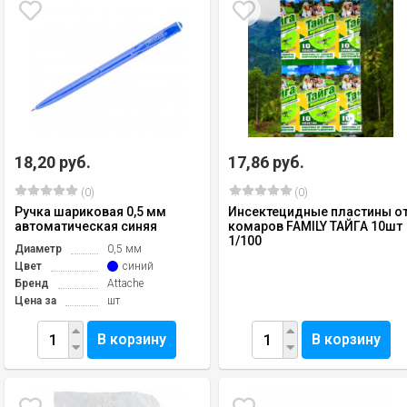
18,20 руб.
17,86 руб.
(0)
(0)
Ручка шариковая 0,5 мм
Инсектецидные пластины о
автоматическая синяя
комаров FAMILY ТАЙГА 10шт
1/100
Диаметр
0,5 мм
Цвет
синий
Бренд
Аttache
Цена за
шт
В корзину
В корзину