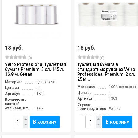
18 руб.
18 руб.
(0)
(0)
Veiro Professional Туалетная
Туалетная бумага в
бумага Premium, 3 сл, 145 л,
стандартных рулонах Veiro
16.8 м, белая
Professional Premium, 2 сл,
25 м...
Материал
целлюлоза
Материал
100% целлюлоза
Цена за
шт.
Цена за
шт.
Артикул
Т312
Артикул
T308
Количество
листов/
Страна-
отрывов, шт.
145
производитель
Россия
В корзину
В корзину