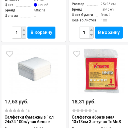
Размер
25х25 см
Цвет
синий
Бренд
TaMbien
Бренд
Аttache
Цвет бумаги
белый
Цена за
шт
Кол-во листов
100
В корзину
В корзину
17,63 руб.
18,31 руб.
(0)
(0)
Салфетки бумажные 1сл
Салфетка абразивная
24х24 100л/упак белые
13х13см 3шт/упак ToMoS