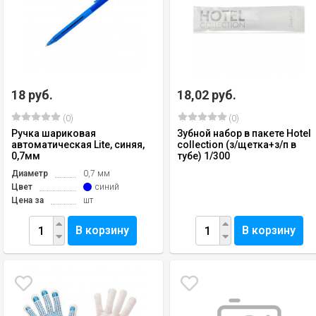
18 руб.
18,02 руб.
(0)
(0)
Ручка шариковая
Зубной набор в пакете Hotel
автоматическая Lite, синяя,
collection (з/щетка+з/п в
0,7мм
тубе) 1/300
Диаметр
0,7 мм
Цвет
синий
Цена за
шт
В корзину
В корзину