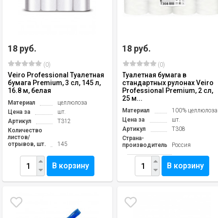
18 руб.
18 руб.
(0)
(0)
Veiro Professional Туалетная
Туалетная бумага в
бумага Premium, 3 сл, 145 л,
стандартных рулонах Veiro
16.8 м, белая
Professional Premium, 2 сл,
25 м...
Материал
целлюлоза
Материал
100% целлюлоза
Цена за
шт.
Цена за
шт.
Артикул
Т312
Артикул
T308
Количество
листов/
Страна-
отрывов, шт.
145
производитель
Россия
В корзину
В корзину