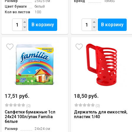
Размер
25х25 см
Бренд
ToMoS
Цвет бумаги
белый
Кол-во листов
100
В корзину
В корзину
17,51 руб.
18,50 руб.
(0)
(0)
Салфетки бумажные 1сл
Держатель для емкостей,
24х24 100л/упак Familia
пластик 1/40
белые
Размер
24х24 см