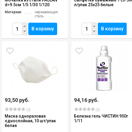
Мочалка из стали PACLAN
Салфетки бумажные 1 сл 50
d=9.5см 1/5 1/30 1/120
л/упак 25х25 белые
Материал
нержавеющая
сталь
В корзину
В корзину
93,50 руб.
94,16 руб.
(0)
(0)
Маска одноразовая
Белизна гель ЧИСТИН 950г
однослойная, 10 шт/упак
1/11
белая