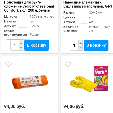
Полотенца для рук V-
Навесные элементы к
сложение Veiro Professional
буклетнице напольной, A4/3
Comfort, 2 сл, 200 л, белые
Размер
30х42 см
Материал
100% макулатура
Цена за
шт.
Цена за
шт.
Артикул
A3
Артикул
KV205
Короткое
Размер: 10,5х21
описание
см
Страна-
производитель
Россия
В корзину
В корзину
94,06 руб.
94,06 руб.