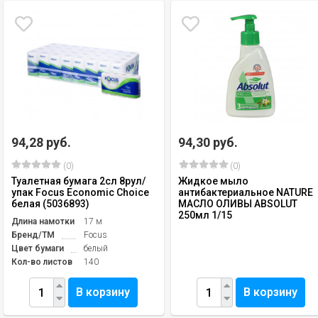
94,28 руб.
94,30 руб.
(0)
(0)
Туалетная бумага 2сл 8рул/
Жидкое мыло
упак Focus Economic Choice
антибактериальное NATURE
белая (5036893)
МАСЛО ОЛИВЫ ABSOLUT
250мл 1/15
Длина намотки
17 м
Бренд/TM
Focus
Цвет бумаги
белый
Кол-во листов
140
В корзину
В корзину