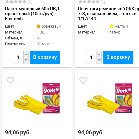
(0)
(0)
Пакет мусорный 60л ПВД
Перчатки резиновые YORK р
оранжевый (10шт/рул)
7-S, с напылением, желтые
Elementz
1/12/144
Цвет
оранжевый
Цвет
желтый
Материал
ПВД
Материал
латекс
Объем, л
60
Плотность
30 мкм
В корзину
В корзину
94,06 руб.
94,06 руб.