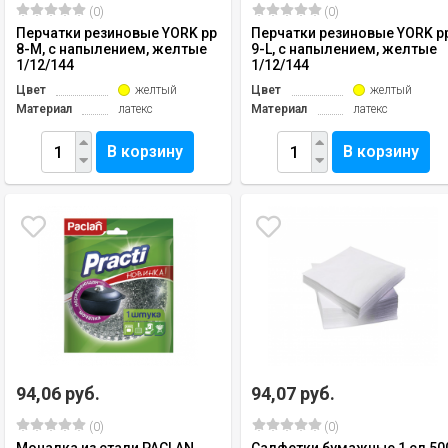
(0)
(0)
Перчатки резиновые YORK рр
Перчатки резиновые YORK р
8-М, с напылением, желтые
9-L, с напылением, желтые
1/12/144
1/12/144
Цвет
желтый
Цвет
желтый
Материал
латекс
Материал
латекс
В корзину
В корзину
94,06 руб.
94,07 руб.
(0)
(0)