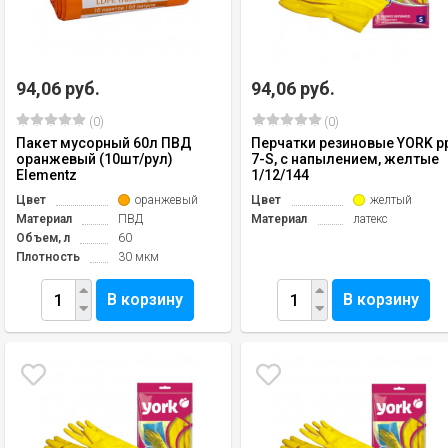
94,06 руб.
94,06 руб.
(0)
(0)
Пакет мусорный 60л ПВД
Перчатки резиновые YORK р
оранжевый (10шт/рул)
7-S, с напылением, желтые
Elementz
1/12/144
Цвет
оранжевый
Цвет
желтый
Материал
ПВД
Материал
латекс
Объем, л
60
Плотность
30 мкм
В корзину
В корзину