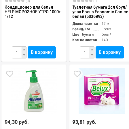
(0)
(0)
Кондиционер для белья
Туалетная бумага 2сл 8рул/
HELP МОРОЗНОЕ УТРО 1000г
упак Focus Economic Choice
1/12
белая (5036893)
Длина намотки
17 м
Бренд/TM
Focus
Цвет бумаги
белый
Кол-во листов
140
В корзину
В корзину
94,30 руб.
93,81 руб.