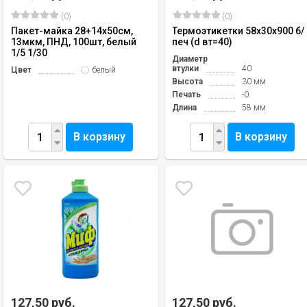
(0)
(0)
Пакет-майка 28+14х50см,
Термоэтикетки 58х30х900 б/
13мкм, ПНД, 100шт, белый
печ (d вт=40)
1/5 1/30
Диаметр
втулки
40
Цвет
белый
Высота
30 мм
Печать
-0
Длина
58 мм
В корзину
В корзину
127,50 руб.
127,50 руб.