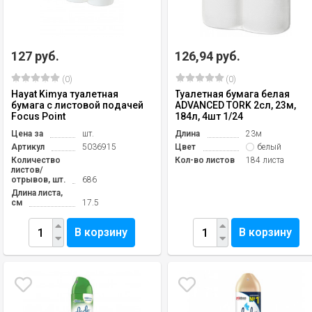
127 руб.
126,94 руб.
(0)
(0)
Hayat Kimya туалетная
Туалетная бумага белая
бумага с листовой подачей
ADVANCED TORK 2сл, 23м,
Focus Point
184л, 4шт 1/24
Цена за
шт.
Длина
23м
Артикул
5036915
Цвет
белый
Количество
Кол-во листов
184 листа
листов/
отрывов, шт.
686
Длина листа,
см
17.5
В корзину
В корзину