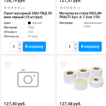
126,79 руб.
127,37 руб.
(0)
(0)
Пакет мусорный 240л ПВД 50
Мочалки из стали PACLAN
мкм черный (10 шт/рул)
PRACTI 3шт, d-7.5см 1/50
Цвет
черный
Материал
нержавеющая
сталь
Материал
ПВД
Объем, л
240
Плотность
50 мкм
В корзину
В корзину
127,40 руб.
127,48 руб.