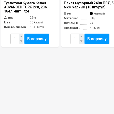
Туалетная бумага белая
Пакет мусорный 240л ПВД 5
ADVANCED TORK 2сл, 23м,
мкм черный (10 шт/рул)
184л, 4шт 1/24
Цвет
черный
Длина
23м
Материал
ПВД
Цвет
белый
Объем, л
240
Кол-во листов
184 листа
Плотность
50 мкм
В корзину
В корзину