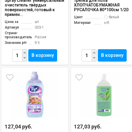
Spray Cleaner универсальный
Тряпка для пола
очиститель твёрдых
ХЛОПЧАТОБУМАЖНАЯ
поверхностей, готовый к
РУСАЛОЧКА 80*100см 1/20
примен...
Цвет
белый
Цена за
шт.
Материал
х/б
Артикул
003-1
Страна-
производитель
Россия
Значение pH
9.5
В корзину
В корзину
127,04 руб.
127,03 руб.