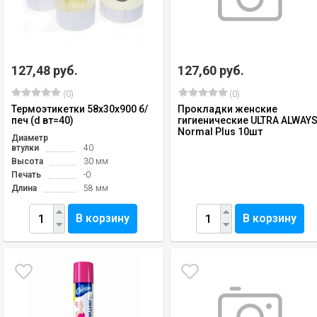
127,48 руб.
127,60 руб.
(0)
(0)
Термоэтикетки 58х30х900 б/
Прокладки женские
печ (d вт=40)
гигиенические ULTRA ALWAY
Normal Plus 10шт
Диаметр
втулки
40
Высота
30 мм
Печать
-0
Длина
58 мм
В корзину
В корзину