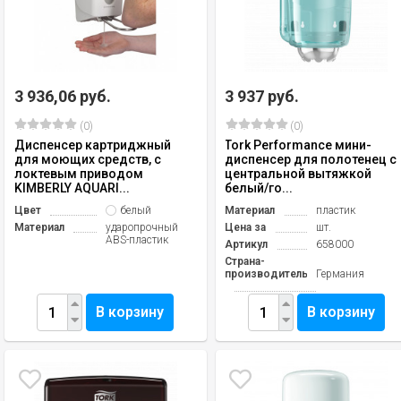
3 936,06 руб.
3 937 руб.
(0)
(0)
Диспенсер картриджный
Tork Performance мини-
для моющих средств, с
диспенсер для полотенец с
локтевым приводом
центральной вытяжкой
KIMBERLY AQUARI...
белый/го...
Цвет
белый
Материал
пластик
Материал
ударопрочный
Цена за
шт.
ABS-пластик
Артикул
658000
Страна-
производитель
Германия
В корзину
В корзину