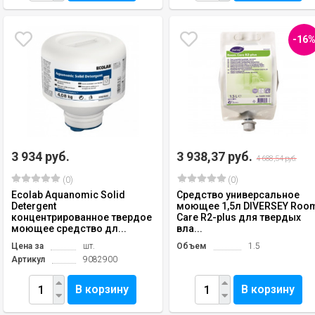
-16
3 934 руб.
3 938,37 руб.
4 688,54 руб.
(0)
(0)
Ecolab Aquanomic Solid
Средство универсальное
Detergent
моющее 1,5л DIVERSEY Roo
концентрированное твердое
Care R2-plus для твердых
моющее средство дл...
вла...
Цена за
шт.
Объем
1.5
Артикул
9082900
В корзину
В корзину