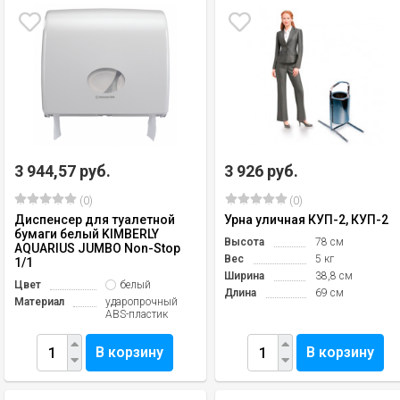
3 944,57 руб.
3 926 руб.
(0)
(0)
Диспенсер для туалетной
Урна уличная КУП-2, КУП-2
бумаги белый KIMBERLY
Высота
78 см
AQUARIUS JUMBO Non-Stop
Вес
5 кг
1/1
Ширина
38,8 см
Цвет
белый
Длина
69 см
Материал
ударопрочный
ABS-пластик
В корзину
В корзину