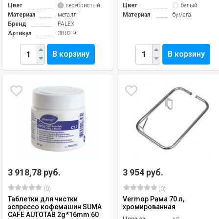
Цвет
серебристый
Цвет
белый
Материал
металл
Материал
бумага
Бренд
PALEX
Артикул
3802-9
В корзину
В корзину
3 918,78 руб.
3 954 руб.
(0)
(0)
Таблетки для чистки
Vermop Рама 70 л,
эспрессо кофемашин SUMA
хромированная
CAFE AUTOTAB 2g*16mm 60