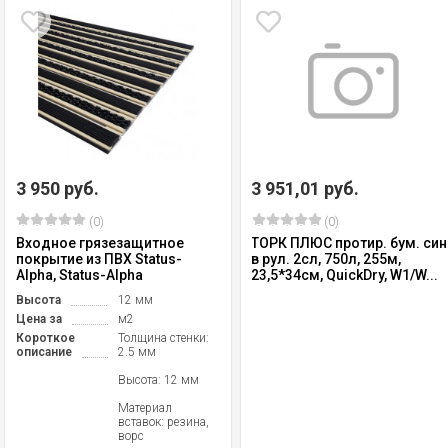
3 950 руб.
3 951,01 руб.
(0)
(0)
Входное грязезащитное
ТОРК ПЛЮС протир. бум. син
покрытие из ПВХ Status-
в рул. 2сл, 750л, 255м,
Alpha, Status-Alpha
23,5*34см, QuickDry, W1/W...
Высота
12 мм
Цена за
м2
Короткое
Толщина стенки:
описание
2.5 мм
Высота: 12 мм
Материал
вставок: резина,
ворс