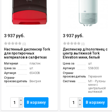
3 937 руб.
3 937 руб.
(0)
(0)
Настенный диспенсер Tork
Диспенсер д/полотенец с
для протирочных
центр.вытяжкой Tork
материалов в салфетках
Elevation мини, белый
Материал
пластик
Цена за
шт.
Цена за
шт.
Артикул
558000
Артикул
654008
Страна-
производитель
Германия
Страна-
производитель
Венгрия
Система
М1 - Рулоны
мини с
центральной
вытяжкой
В корзину
В корзину