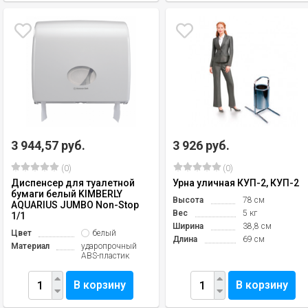
3 944,57 руб.
3 926 руб.
(0)
(0)
Диспенсер для туалетной
Урна уличная КУП-2, КУП-2
бумаги белый KIMBERLY
Высота
78 см
AQUARIUS JUMBO Non-Stop
Вес
5 кг
1/1
Ширина
38,8 см
Цвет
белый
Длина
69 см
Материал
ударопрочный
ABS-пластик
В корзину
В корзину