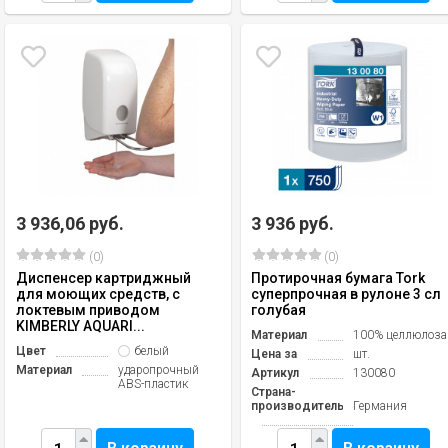
3 936,06 руб.
3 936 руб.
(0)
(0)
Диспенсер картриджный
Протирочная бумага Tork
для моющих средств, с
суперпрочная в рулоне 3 сл
локтевым приводом
голубая
KIMBERLY AQUARI...
Материал
100% целлюлоза
Цвет
белый
Цена за
шт.
Материал
ударопрочный
Артикул
130080
ABS-пластик
Страна-
производитель
Германия