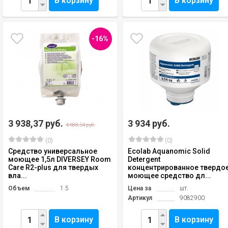
В корзину
В корзину
-16%
3 938,37 руб.
3 934 руб.
4 688,54 руб.
(0)
(0)
Средство универсальное
Ecolab Aquanomic Solid
моющее 1,5л DIVERSEY Room
Detergent
Care R2-plus для твердых
концентрированное твердо
вла...
моющее средство дл...
Объем
1.5
Цена за
шт.
Артикул
9082900
В корзину
В корзину