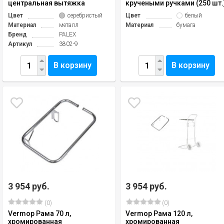
центральная вытяжка
кручеными ручками (250 шт.
Цвет
серебристый
Цвет
белый
Материал
металл
Материал
бумага
Бренд
PALEX
Артикул
3802-9
В корзину
В корзину
3 954 руб.
3 954 руб.
(0)
(0)
Vermop Рама 70 л,
Vermop Рама 120 л,
хромированная
хромированная