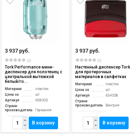
3 937 руб.
3 937 руб.
(0)
(0)
Tork Performance мини-
Настенный диспенсер Tork
диспенсер для полотенец с
для протирочных
центральной вытяжкой
материалов в салфетках
белый/го...
Материал
пластик
Материал
пластик
Цена за
шт.
Цена за
шт.
Артикул
654008
Артикул
658000
Страна-
производитель
Венгрия
Страна-
производитель
Германия
В корзину
В корзину