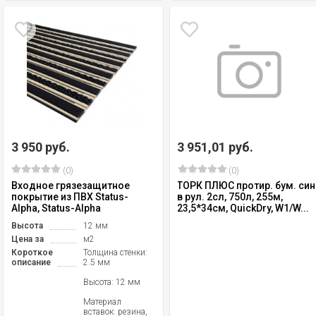
3 950 руб.
3 951,01 руб.
(0)
(0)
Входное грязезащитное
ТОРК ПЛЮС протир. бум. син
покрытие из ПВХ Status-
в рул. 2сл, 750л, 255м,
Alpha, Status-Alpha
23,5*34см, QuickDry, W1/W...
Высота
12 мм
Цена за
м2
Короткое
Толщина стенки:
описание
2.5 мм
Высота: 12 мм
Материал
вставок: резина,